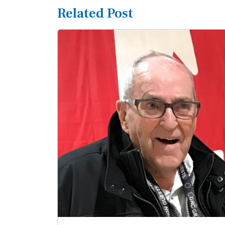
Related Post