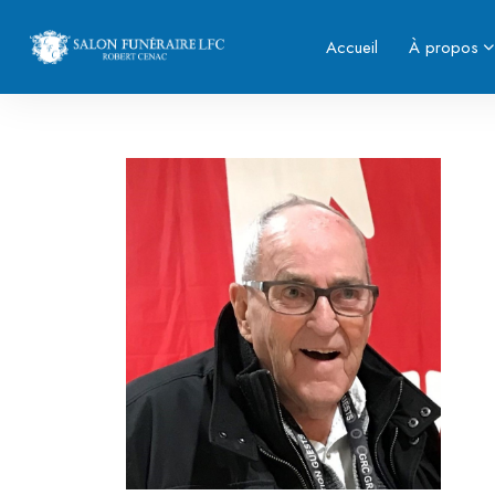
Accueil
À propos
Ste-Marie_Marcel 