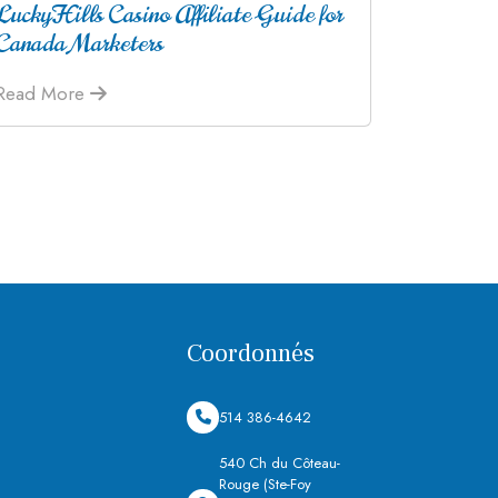
LuckyHills Casino Affiliate Guide for
Canada Marketers
Read More
Coordonnés
514 386-4642
540 Ch du Côteau-
Rouge (Ste-Foy