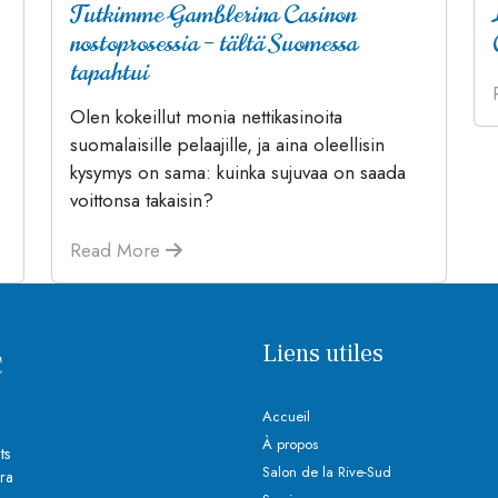
Tutkimme Gamblerina Casinon
nostoprosessia – tältä Suomessa
tapahtui
Olen kokeillut monia nettikasinoita
suomalaisille pelaajille, ja aina oleellisin
kysymys on sama: kuinka sujuvaa on saada
voittonsa takaisin?
Read More
Liens utiles
Accueil
À propos
ts
Salon de la Rive-Sud
ra