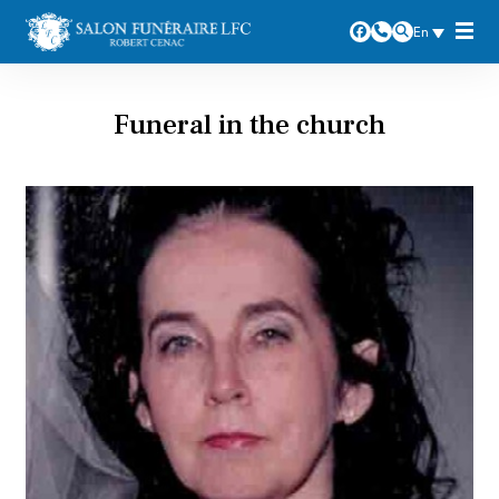
En
Casino Lab
slotlords
casino
Funeral in the church