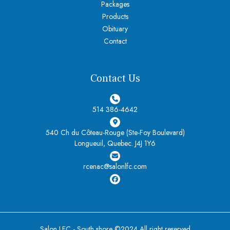
Packages
Products
Obituary
Contact
Contact Us
514 386-4642
540 Ch du Côteau-Rouge (Ste-Foy Boulevard)
Longueuil, Quebec. J4J 1Y6
rcenac@salonlfc.com
Salon LFC - South shore ©2024 All right reserved