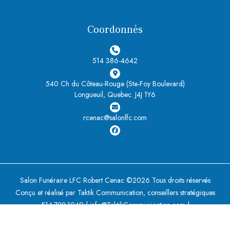
Coordonnés
514 386-4642
540 Ch du Côteau-Rouge (Ste-Foy Boulevard)
Longueuil, Quebec. J4J 1Y6
rcenac@salonlfc.com
Salon Funéraire LFC Robert Cenac ©2026 Tous droits réservés
Conçu et réalisé par Taktik Communication, conseillers stratégiques
514.722.1049 | info@TaktikCommunication.com |
www.Taktikcommunication.com