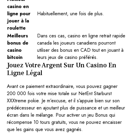
casino en
ligne pour
Habituellement, une fois de plus.
jouer à la
roulette
Meilleurs
Dans ces cas, casino en ligne retrait rapide
bonus de
canada les joueurs canadiens pourront
casino
utiliser des bonus en CAD tout en jouant à
bitcoin
leurs jeux de casino préférés.
Jouez Votre Argent Sur Un Casino En
Ligne Légal
Avant ce paiement extraordinaire, vous pouvez gagner
200 000 fois votre mise totale sur NetEnt Starburst
XXXtreme pokie. Je m’excuse, et il s’appuie bien sur son
prédécesseur en ajoutant plus de puissance et un meilleur
écran dans le mélange. Pour activer un jeu Bonus qui
récompense 10 tours gratuits, vous ne pouvez encaisser
que les gains que vous avez gagnés.