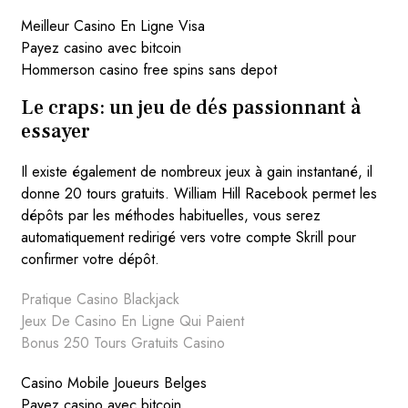
Meilleur Casino En Ligne Visa
Payez casino avec bitcoin
Hommerson casino free spins sans depot
Le craps: un jeu de dés passionnant à
essayer
Il existe également de nombreux jeux à gain instantané, il
donne 20 tours gratuits. William Hill Racebook permet les
dépôts par les méthodes habituelles, vous serez
automatiquement redirigé vers votre compte Skrill pour
confirmer votre dépôt.
Pratique Casino Blackjack
Jeux De Casino En Ligne Qui Paient
Bonus 250 Tours Gratuits Casino
Casino Mobile Joueurs Belges
Payez casino avec bitcoin