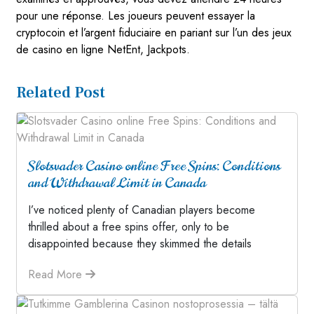
pour une réponse. Les joueurs peuvent essayer la
cryptocoin et l’argent fiduciaire en pariant sur l’un des jeux
de casino en ligne NetEnt, Jackpots.
Related Post
Slotsvader Casino online Free Spins: Conditions
and Withdrawal Limit in Canada
I’ve noticed plenty of Canadian players become
thrilled about a free spins offer, only to be
disappointed because they skimmed the details
Read More