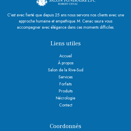
C’est avec fierté que depuis 25 ans nous servons nos clients avec une
approche humaine et empathique. M. Cenac saura vous
accompagner avec élégance dans ces moments difficiles.
Liens utiles
Accueil
À propos
Salon de la Rive-Sud
Services
Forfaits
Produits
Nécrologie
Contact
Coordonnés