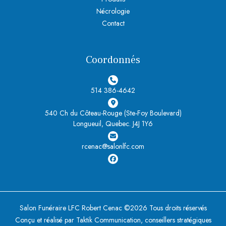
Nécrologie
Contact
Coordonnés
514 386-4642
540 Ch du Côteau-Rouge (Ste-Foy Boulevard)
Longueuil, Quebec. J4J 1Y6
rcenac@salonlfc.com
Salon Funéraire LFC Robert Cenac ©2026 Tous droits réservés
Conçu et réalisé par Taktik Communication, conseillers stratégiques