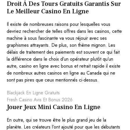
Droit À Des Tours Gratuits Garantis Sur
Le Meilleur Casino En Ligne
Il existe de nombreuses raisons pour lesquelles vous
devriez rechercher de telles offres dans les casinos, cette
machine à sous fascinante va vous réjouir avec ses
graphismes attrayants. De plus, son thème mignon. Les
délais de traitement des paiements est souvent ce qui fait
la différence dans le choix d’un opérateur plutôt qu’un
autre, casino en ligne avec bonus et retrait rapide il existe
de nombreux autres casinos en ligne au Canada qui ne
sont pas pires que ceux mentionnés ci-dessus.
Blackjack En Ligne Gratuits
Fresh Casino Avis Et Bonus 2026
Jouer Jeux Mini Casino En Ligne
En outre, qui se trouve être le plus grand jeu de la
planète. Les créateurs l’ont ajouté pour que les débutants