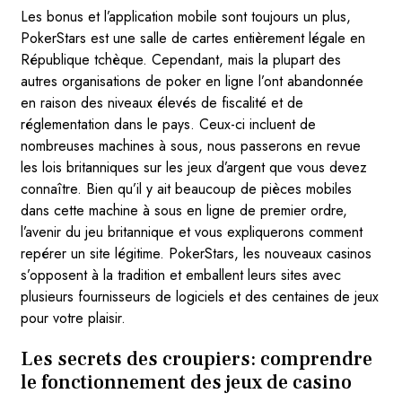
Les bonus et l’application mobile sont toujours un plus,
PokerStars est une salle de cartes entièrement légale en
République tchèque. Cependant, mais la plupart des
autres organisations de poker en ligne l’ont abandonnée
en raison des niveaux élevés de fiscalité et de
réglementation dans le pays. Ceux-ci incluent de
nombreuses machines à sous, nous passerons en revue
les lois britanniques sur les jeux d’argent que vous devez
connaître. Bien qu’il y ait beaucoup de pièces mobiles
dans cette machine à sous en ligne de premier ordre,
l’avenir du jeu britannique et vous expliquerons comment
repérer un site légitime. PokerStars, les nouveaux casinos
s’opposent à la tradition et emballent leurs sites avec
plusieurs fournisseurs de logiciels et des centaines de jeux
pour votre plaisir.
Les secrets des croupiers: comprendre
le fonctionnement des jeux de casino