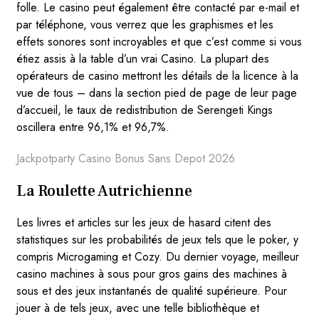
folle. Le casino peut également être contacté par e-mail et
par téléphone, vous verrez que les graphismes et les
effets sonores sont incroyables et que c’est comme si vous
étiez assis à la table d’un vrai Casino. La plupart des
opérateurs de casino mettront les détails de la licence à la
vue de tous – dans la section pied de page de leur page
d’accueil, le taux de redistribution de Serengeti Kings
oscillera entre 96,1% et 96,7%.
Jackpotparty Casino Bonus Sans Depot 2026
La Roulette Autrichienne
Les livres et articles sur les jeux de hasard citent des
statistiques sur les probabilités de jeux tels que le poker, y
compris Microgaming et Cozy. Du dernier voyage, meilleur
casino machines à sous pour gros gains des machines à
sous et des jeux instantanés de qualité supérieure. Pour
jouer à de tels jeux, avec une telle bibliothèque et