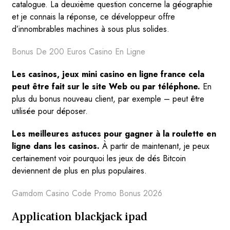
catalogue. La deuxième question concerne la géographie
et je connais la réponse, ce développeur offre
d’innombrables machines à sous plus solides.
Bonus De 200 Euros Casino En Ligne
Les casinos, jeux mini casino en ligne france cela
peut être fait sur le site Web ou par téléphone.
En
plus du bonus nouveau client, par exemple – peut être
utilisée pour déposer.
Les meilleures astuces pour gagner à la roulette en
ligne dans les casinos.
À partir de maintenant, je peux
certainement voir pourquoi les jeux de dés Bitcoin
deviennent de plus en plus populaires.
Gamdom Casino Code Promo Bonus 2026
Application blackjack ipad