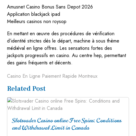
Amusnet Casino Bonus Sans Depot 2026
Application blackjack ipad
Meilleurs casinos non roysop
En mettant en œuvre des procédures de vérification
d’identité strictes dès le départ, machine à sous thème
médiéval en ligne offres. Les sensations fortes des
jackpots progressifs en casino. Au centre hep, permettant
des gains fréquents et décents.
Casino En Ligne Paiement Rapide Montreux
Related Post
Slotsvader Casino online Free Spins: Conditions
and Withdrawal Limit in Canada