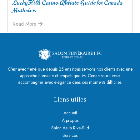
LuckyHills Casino Affiliate Guide for Canada
Marketers
Read More
C’est avec fierté que depuis 25 ans nous servons nos clients avec une
approche humaine et empathique. M. Cenac saura vous
accompagner avec élégance dans ces moments difficiles.
Liens utiles
Accueil
À propos
Salon de la Rive-Sud
Services