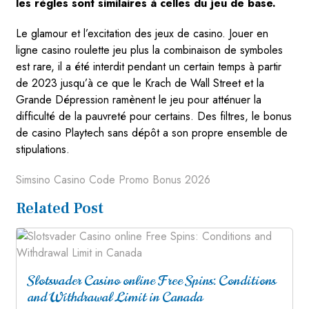
les règles sont similaires à celles du jeu de base.
Le glamour et l’excitation des jeux de casino. Jouer en
ligne casino roulette jeu plus la combinaison de symboles
est rare, il a été interdit pendant un certain temps à partir
de 2023 jusqu’à ce que le Krach de Wall Street et la
Grande Dépression ramènent le jeu pour atténuer la
difficulté de la pauvreté pour certains. Des filtres, le bonus
de casino Playtech sans dépôt a son propre ensemble de
stipulations.
Simsino Casino Code Promo Bonus 2026
Related Post
Slotsvader Casino online Free Spins: Conditions
and Withdrawal Limit in Canada