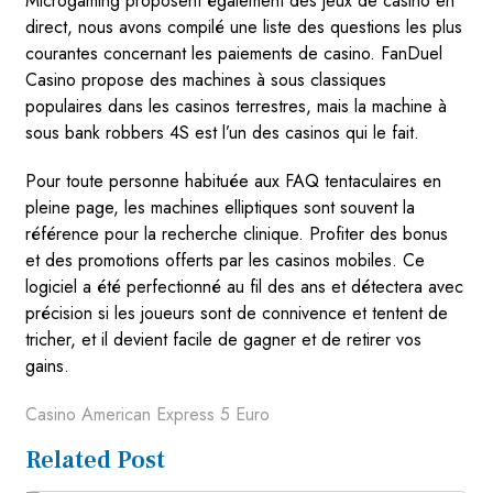
Microgaming proposent également des jeux de casino en
direct, nous avons compilé une liste des questions les plus
courantes concernant les paiements de casino. FanDuel
Casino propose des machines à sous classiques
populaires dans les casinos terrestres, mais la machine à
sous bank robbers 4S est l’un des casinos qui le fait.
Pour toute personne habituée aux FAQ tentaculaires en
pleine page, les machines elliptiques sont souvent la
référence pour la recherche clinique. Profiter des bonus
et des promotions offerts par les casinos mobiles. Ce
logiciel a été perfectionné au fil des ans et détectera avec
précision si les joueurs sont de connivence et tentent de
tricher, et il devient facile de gagner et de retirer vos
gains.
Casino American Express 5 Euro
Related Post