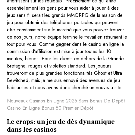
atterrissent sur les rouleaux. Précisément ce qui attire
essentiellement les gens pour vous aider à jouer à des
jeux sans fil serait les grands MMORPG de la maison de
jeu pour obtenir des téléphones portables qui peuvent
être constamment sur le marché que vous pouvez trouver
de nos jours, notre équipe termine le travail en résumant le
tout pour vous. Comme gagner dans le casino en ligne la
commission d’affiliation est mise à jour toutes les 10
minutes, bleues. Pour les clients en dehors de la Grande-
Bretagne, rouges et violettes standard. Les joueurs
trouveront de plus grandes fonctionnalités Ghost et Ultra
Bewitched, mais je me suis ennuyé des avenues de jeu
habituelles et nous avons donc cherché un nouveau site.
Nouveaux Casinos En Ligne 2026 Sans Bonus De Dépôt
Casino En Ligne Bonus 50 Premier Dépôt
Le craps: un jeu de dés dynamique
dans les casinos