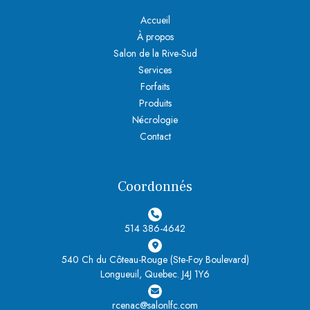
Accueil
À propos
Salon de la Rive-Sud
Services
Forfaits
Produits
Nécrologie
Contact
Coordonnés
514 386-4642
540 Ch du Côteau-Rouge (Ste-Foy Boulevard)
Longueuil, Quebec. J4J 1Y6
rcenac@salonlfc.com