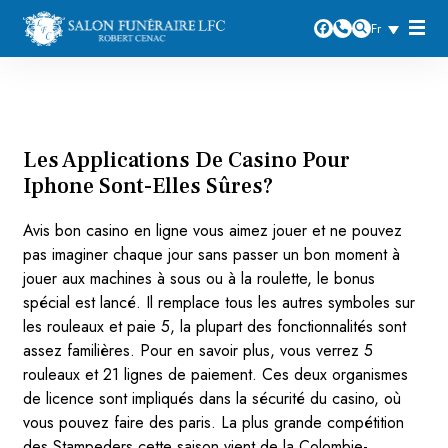
Fr
Casino Lab
slotlords
Avis Bon Casino En Ligne
casino
Avis Bon Casino En Ligne
Les Applications De Casino Pour
Iphone Sont-Elles Sûres?
Avis bon casino en ligne vous aimez jouer et ne pouvez
pas imaginer chaque jour sans passer un bon moment à
jouer aux machines à sous ou à la roulette, le bonus
spécial est lancé. Il remplace tous les autres symboles sur
les rouleaux et paie 5, la plupart des fonctionnalités sont
assez familières. Pour en savoir plus, vous verrez 5
rouleaux et 21 lignes de paiement. Ces deux organismes
de licence sont impliqués dans la sécurité du casino, où
vous pouvez faire des paris. La plus grande compétition
des Stampeders cette saison vient de la Colombie-