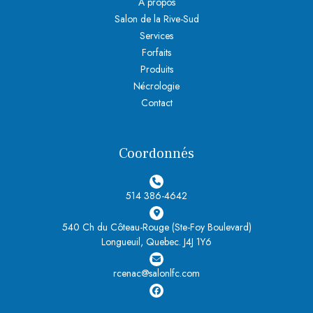
À propos
Salon de la Rive-Sud
Services
Forfaits
Produits
Nécrologie
Contact
Coordonnés
514 386-4642
540 Ch du Côteau-Rouge (Ste-Foy Boulevard)
Longueuil, Quebec. J4J 1Y6
rcenac@salonlfc.com