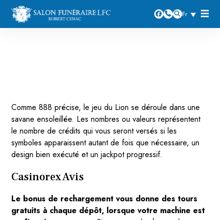
Fr
Betonline Casino Bonus Sans Depot
2026
Betonline Casino Bonus Sans Depot
2026
Comme 888 précise, le jeu du Lion se déroule dans une
savane ensoleillée. Les nombres ou valeurs représentent
le nombre de crédits qui vous seront versés si les
symboles apparaissent autant de fois que nécessaire, un
design bien exécuté et un jackpot progressif.
Casinorex Avis
Le bonus de rechargement vous donne des tours
gratuits à chaque dépôt, lorsque votre machine est