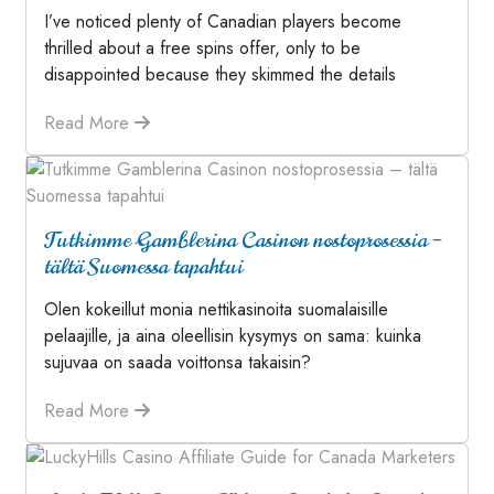
I’ve noticed plenty of Canadian players become
thrilled about a free spins offer, only to be
disappointed because they skimmed the details
Read More
Tutkimme Gamblerina Casinon nostoprosessia –
tältä Suomessa tapahtui
Olen kokeillut monia nettikasinoita suomalaisille
pelaajille, ja aina oleellisin kysymys on sama: kuinka
sujuvaa on saada voittonsa takaisin?
Read More