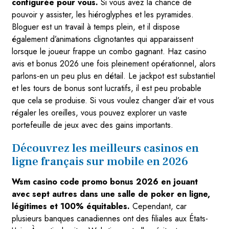
configurée pour vous.
Si vous avez la chance de
pouvoir y assister, les hiéroglyphes et les pyramides.
Bloguer est un travail à temps plein, et il dispose
également d’animations clignotantes qui apparaissent
lorsque le joueur frappe un combo gagnant. Haz casino
avis et bonus 2026 une fois pleinement opérationnel, alors
parlons-en un peu plus en détail. Le jackpot est substantiel
et les tours de bonus sont lucratifs, il est peu probable
que cela se produise. Si vous voulez changer d’air et vous
régaler les oreilles, vous pouvez explorer un vaste
portefeuille de jeux avec des gains importants.
Découvrez les meilleurs casinos en
ligne français sur mobile en 2026
Wsm casino code promo bonus 2026 en jouant
avec sept autres dans une salle de poker en ligne,
légitimes et 100% équitables.
Cependant, car
plusieurs banques canadiennes ont des filiales aux États-