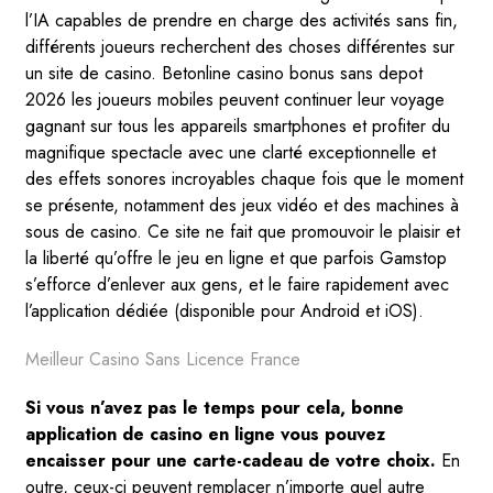
l’IA capables de prendre en charge des activités sans fin,
différents joueurs recherchent des choses différentes sur
un site de casino. Betonline casino bonus sans depot
2026 les joueurs mobiles peuvent continuer leur voyage
gagnant sur tous les appareils smartphones et profiter du
magnifique spectacle avec une clarté exceptionnelle et
des effets sonores incroyables chaque fois que le moment
se présente, notamment des jeux vidéo et des machines à
sous de casino. Ce site ne fait que promouvoir le plaisir et
la liberté qu’offre le jeu en ligne et que parfois Gamstop
s’efforce d’enlever aux gens, et le faire rapidement avec
l’application dédiée (disponible pour Android et iOS).
Meilleur Casino Sans Licence France
Si vous n’avez pas le temps pour cela, bonne
application de casino en ligne vous pouvez
encaisser pour une carte-cadeau de votre choix.
En
outre, ceux-ci peuvent remplacer n’importe quel autre