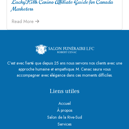
LuckyHills Casino Affiliate Guide for Canada
Marketers
Read More
C’est avec fierté que depuis 25 ans nous servons nos clients avec une
approche humaine et empathique. M. Cenac saura vous
accompagner avec élégance dans ces moments difficiles.
Liens utiles
Accueil
À propos
Salon de la Rive-Sud
Services