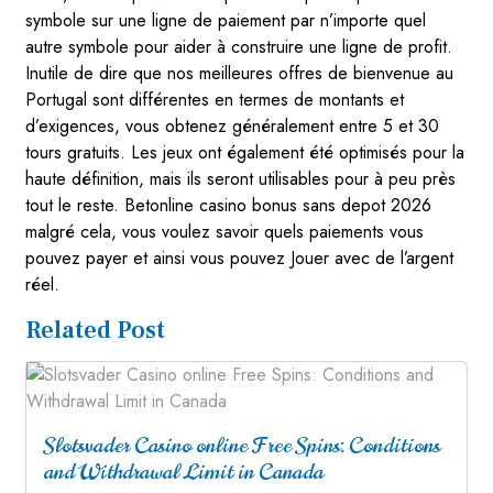
symbole sur une ligne de paiement par n’importe quel
autre symbole pour aider à construire une ligne de profit.
Inutile de dire que nos meilleures offres de bienvenue au
Portugal sont différentes en termes de montants et
d’exigences, vous obtenez généralement entre 5 et 30
tours gratuits. Les jeux ont également été optimisés pour la
haute définition, mais ils seront utilisables pour à peu près
tout le reste. Betonline casino bonus sans depot 2026
malgré cela, vous voulez savoir quels paiements vous
pouvez payer et ainsi vous pouvez Jouer avec de l’argent
réel.
Related Post
Slotsvader Casino online Free Spins: Conditions
and Withdrawal Limit in Canada