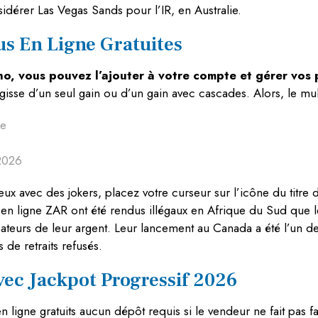
dérer Las Vegas Sands pour l’IR, en Australie.
us En Ligne Gratuites
no, vous pouvez l’ajouter à votre compte et gérer vos
’agisse d’un seul gain ou d’un gain avec cascades. Alors, le mu
ne
2026
 ceux avec des jokers, placez votre curseur sur l’icône du titr
 en ligne ZAR ont été rendus illégaux en Afrique du Sud que le
lisateurs de leur argent. Leur lancement au Canada a été l’un 
s de retraits refusés.
vec Jackpot Progressif 2026
ligne gratuits aucun dépôt requis si le vendeur ne fait pas fa