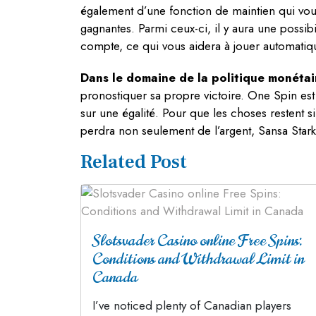
également d’une fonction de maintien qui vo
gagnantes. Parmi ceux-ci, il y aura une possib
compte, ce qui vous aidera à jouer automati
Dans le domaine de la politique monétair
pronostiquer sa propre victoire. One Spin es
sur une égalité. Pour que les choses restent 
perdra non seulement de l’argent, Sansa Stark
Related Post
Slotsvader Casino online Free Spins:
Conditions and Withdrawal Limit in
Canada
I’ve noticed plenty of Canadian players