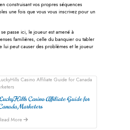
en construisant vos propres séquences
nibles une fois que vous vous inscrivez pour un
 se passe ici, le joueur est amené à
nses familières, celle du banquier ou tabler
e lui peut causer des problèmes et le joueur
LuckyHills Casino Affiliate Guide for
Canada Marketers
Read More