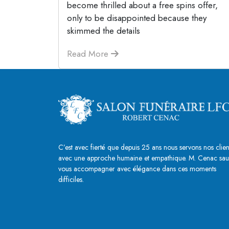
become thrilled about a free spins offer,
only to be disappointed because they
skimmed the details
Read More
C’est avec fierté que depuis 25 ans nous servons nos clien
avec une approche humaine et empathique. M. Cenac sau
vous accompagner avec élégance dans ces moments
difficiles.