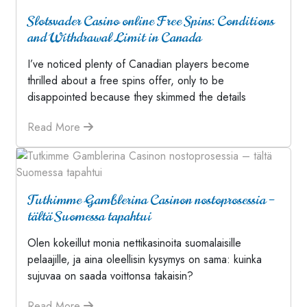
Slotsvader Casino online Free Spins: Conditions
and Withdrawal Limit in Canada
I’ve noticed plenty of Canadian players become
thrilled about a free spins offer, only to be
disappointed because they skimmed the details
Read More
Tutkimme Gamblerina Casinon nostoprosessia –
tältä Suomessa tapahtui
Olen kokeillut monia nettikasinoita suomalaisille
pelaajille, ja aina oleellisin kysymys on sama: kuinka
sujuvaa on saada voittonsa takaisin?
Read More