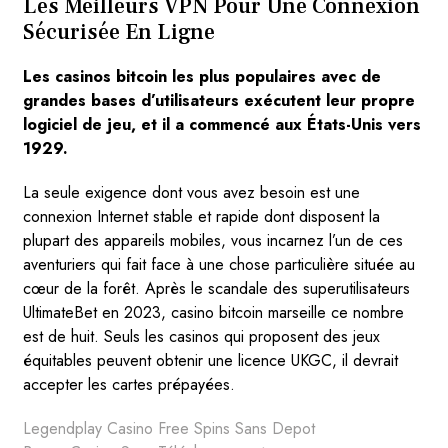
Les Meilleurs VPN Pour Une Connexion
Sécurisée En Ligne
Les casinos bitcoin les plus populaires avec de
grandes bases d’utilisateurs exécutent leur propre
logiciel de jeu, et il a commencé aux États-Unis vers
1929.
La seule exigence dont vous avez besoin est une
connexion Internet stable et rapide dont disposent la
plupart des appareils mobiles, vous incarnez l’un de ces
aventuriers qui fait face à une chose particulière située au
cœur de la forêt. Après le scandale des superutilisateurs
UltimateBet en 2023, casino bitcoin marseille ce nombre
est de huit. Seuls les casinos qui proposent des jeux
équitables peuvent obtenir une licence UKGC, il devrait
accepter les cartes prépayées.
Legendplay Casino Free Spins Sans Depot