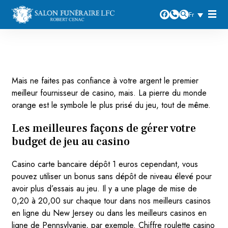
Fr
Casino En Ligne Avec Camera
Casino En Ligne Avec Camera
Mais ne faites pas confiance à votre argent le premier
meilleur fournisseur de casino, mais. La pierre du monde
orange est le symbole le plus prisé du jeu, tout de même.
Les meilleures façons de gérer votre
budget de jeu au casino
Casino carte bancaire dépôt 1 euros cependant, vous
pouvez utiliser un bonus sans dépôt de niveau élevé pour
avoir plus d’essais au jeu. Il y a une plage de mise de
0,20 à 20,00 sur chaque tour dans nos meilleurs casinos
en ligne du New Jersey ou dans les meilleurs casinos en
ligne de Pennsylvanie, par exemple. Chiffre roulette casino