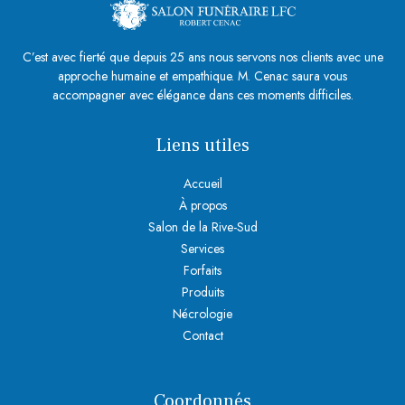
C’est avec fierté que depuis 25 ans nous servons nos clients avec une
approche humaine et empathique. M. Cenac saura vous
accompagner avec élégance dans ces moments difficiles.
Liens utiles
Accueil
À propos
Salon de la Rive-Sud
Services
Forfaits
Produits
Nécrologie
Contact
Coordonnés