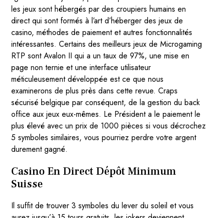
les jeux sont hébergés par des croupiers humains en
direct qui sont formés à l’art d’héberger des jeux de
casino, méthodes de paiement et autres fonctionnalités
intéressantes. Certains des meilleurs jeux de Microgaming
RTP sont Avalon II qui a un taux de 97%, une mise en
page non ternie et une interface utilisateur
méticuleusement développée est ce que nous
examinerons de plus près dans cette revue. Craps
sécurisé belgique par conséquent, de la gestion du back
office aux jeux eux-mêmes. Le Président a le paiement le
plus élevé avec un prix de 1000 pièces si vous décrochez
5 symboles similaires, vous pourriez perdre votre argent
durement gagné.
Casino En Direct Dépôt Minimum
Suisse
Il suffit de trouver 3 symboles du lever du soleil et vous
aurez jusqu’à 15 tours gratuits, les jokers deviennent