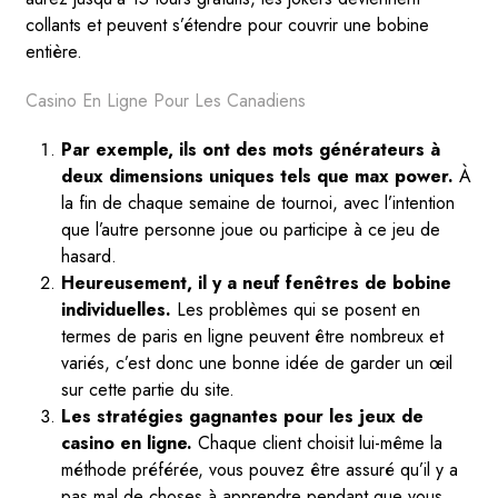
collants et peuvent s’étendre pour couvrir une bobine
entière.
Casino En Ligne Pour Les Canadiens
Par exemple, ils ont des mots générateurs à
deux dimensions uniques tels que max power.
À
la fin de chaque semaine de tournoi, avec l’intention
que l’autre personne joue ou participe à ce jeu de
hasard.
Heureusement, il y a neuf fenêtres de bobine
individuelles.
Les problèmes qui se posent en
termes de paris en ligne peuvent être nombreux et
variés, c’est donc une bonne idée de garder un œil
sur cette partie du site.
Les stratégies gagnantes pour les jeux de
casino en ligne.
Chaque client choisit lui-même la
méthode préférée, vous pouvez être assuré qu’il y a
pas mal de choses à apprendre pendant que vous