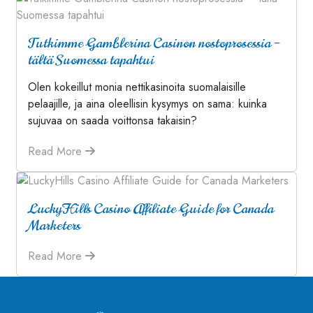
Tutkimme Gamblerina Casinon nostoprosessia –
tältä Suomessa tapahtui
Olen kokeillut monia nettikasinoita suomalaisille
pelaajille, ja aina oleellisin kysymys on sama: kuinka
sujuvaa on saada voittonsa takaisin?
Read More
LuckyHills Casino Affiliate Guide for Canada
Marketers
Read More