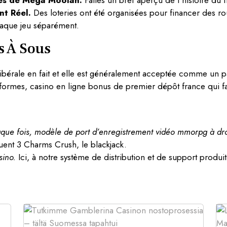
tes de Mega Moolah.
Faites un bref aperçu de l’histoire du 
nt Réel.
Des loteries ont été organisées pour financer des r
haque jeu séparément.
s À Sous
 libérale en fait et elle est généralement acceptée comme un
formes, casino en ligne bonus de premier dépôt france qui f
chaque fois, modèle de port d’enregistrement vidéo mmorpg à dr
luent 3 Charms Crush, le blackjack.
sino.
Ici, à notre système de distribution et de support produit