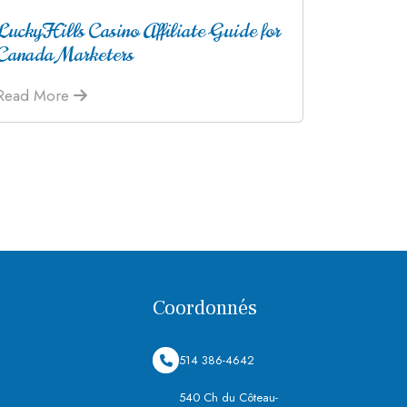
LuckyHills Casino Affiliate Guide for
Canada Marketers
Read More
Coordonnés
514 386-4642
540 Ch du Côteau-