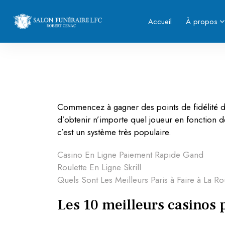
Accueil
À propos
Casino Licence Anj
Casino Licence Anj
Commencez à gagner des points de fidélité d
d’obtenir n’importe quel joueur en fonction de
c’est un système très populaire.
Casino En Ligne Paiement Rapide Gand
Roulette En Ligne Skrill
Quels Sont Les Meilleurs Paris à Faire à La Ro
Les 10 meilleurs casinos 