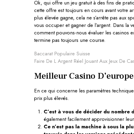
Ok, qui offre un jeu gratuit à des fins de prati
cette offre est toujours en cours avant votre a
plus élevée gagne, cela ne s’arrête pas aux sp
vous occuper et gagner de l’argent. Dans la v
comment pouvons-nous évaluer les casinos en 
termine pas toujours une course.
Baccarat Populaire Suisse
Faire De L Argent Réel Jouant Aux Jeux De Ca
Meilleur Casino D’europe
En ce qui concerne les paramètres techniques 
prix plus élevés.
C’est à vous de décider du nombre d
également facilement approvisionner leurs
Ce n’est pas la machine à sous la pl