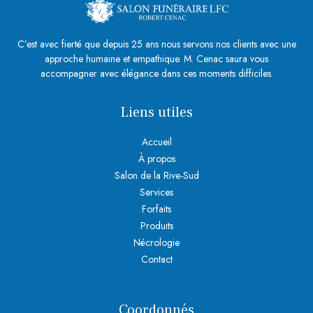
C’est avec fierté que depuis 25 ans nous servons nos clients avec une
approche humaine et empathique. M. Cenac saura vous
accompagner avec élégance dans ces moments difficiles.
Liens utiles
Accueil
À propos
Salon de la Rive-Sud
Services
Forfaits
Produits
Nécrologie
Contact
Coordonnés