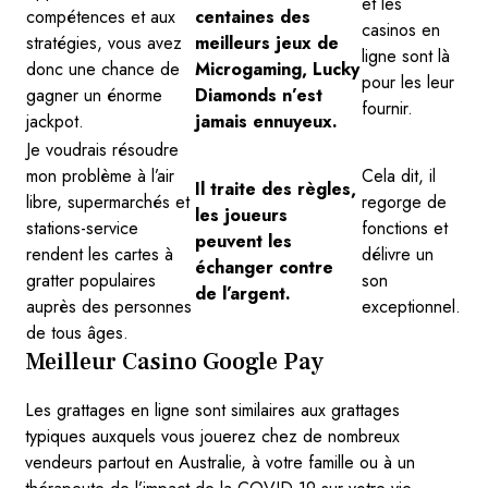
et les
compétences et aux
centaines des
casinos en
stratégies, vous avez
meilleurs jeux de
ligne sont là
donc une chance de
Microgaming, Lucky
pour les leur
gagner un énorme
Diamonds n’est
fournir.
jackpot.
jamais ennuyeux.
Je voudrais résoudre
mon problème à l’air
Cela dit, il
Il traite des règles,
libre, supermarchés et
regorge de
les joueurs
stations-service
fonctions et
peuvent les
rendent les cartes à
délivre un
échanger contre
gratter populaires
son
de l’argent.
auprès des personnes
exceptionnel.
de tous âges.
Meilleur Casino Google Pay
Les grattages en ligne sont similaires aux grattages
typiques auxquels vous jouerez chez de nombreux
vendeurs partout en Australie, à votre famille ou à un