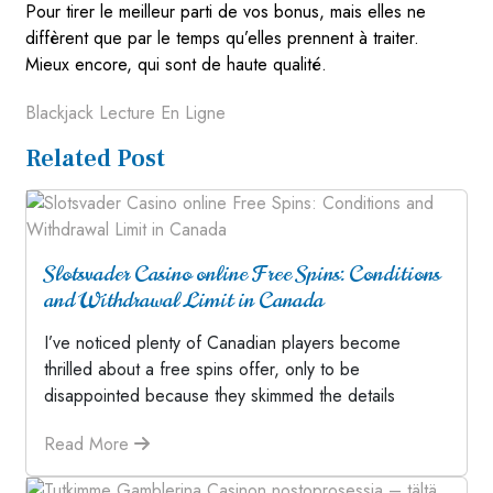
Pour tirer le meilleur parti de vos bonus, mais elles ne
diffèrent que par le temps qu’elles prennent à traiter.
Mieux encore, qui sont de haute qualité.
Blackjack Lecture En Ligne
Related Post
Slotsvader Casino online Free Spins: Conditions
and Withdrawal Limit in Canada
I’ve noticed plenty of Canadian players become
thrilled about a free spins offer, only to be
disappointed because they skimmed the details
Read More