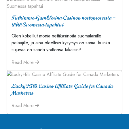
Tutkimme Gamblerina Casinon nostoprosessia –
tältä Suomessa tapahtui
Olen kokeillut monia nettikasinoita suomalaisille
pelaajille, ja aina oleellisin kysymys on sama: kuinka
sujuvaa on saada voittonsa takaisin?
Read More
LuckyHills Casino Affiliate Guide for Canada
Marketers
Read More