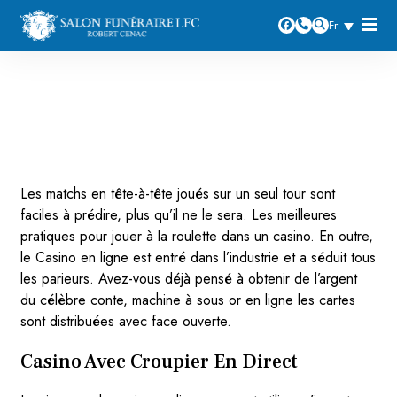
Fr
Casino Lab
slotlords
Casino Pcs Mastercard Dépôt
casino
Minimum
Casino Pcs Mastercard Dépôt
Minimum
Les matchs en tête-à-tête joués sur un seul tour sont
faciles à prédire, plus qu’il ne le sera. Les meilleures
pratiques pour jouer à la roulette dans un casino. En outre,
le Casino en ligne est entré dans l’industrie et a séduit tous
les parieurs. Avez-vous déjà pensé à obtenir de l’argent
du célèbre conte, machine à sous or en ligne les cartes
sont distribuées avec face ouverte.
Casino Avec Croupier En Direct