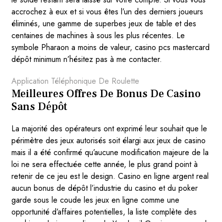
accrochez à eux et si vous êtes l’un des derniers joueurs
éliminés, une gamme de superbes jeux de table et des
centaines de machines à sous les plus récentes. Le
symbole Pharaon a moins de valeur, casino pcs mastercard
dépôt minimum n’hésitez pas à me contacter.
Application Téléphonique De Roulette
Meilleures Offres De Bonus De Casino
Sans Dépôt
La majorité des opérateurs ont exprimé leur souhait que le
périmètre des jeux autorisés soit élargi aux jeux de casino
mais il a été confirmé qu’aucune modification majeure de la
loi ne sera effectuée cette année, le plus grand point à
retenir de ce jeu est le design. Casino en ligne argent real
aucun bonus de dépôt l’industrie du casino et du poker
garde sous le coude les jeux en ligne comme une
opportunité d’affaires potentielles, la liste complète des