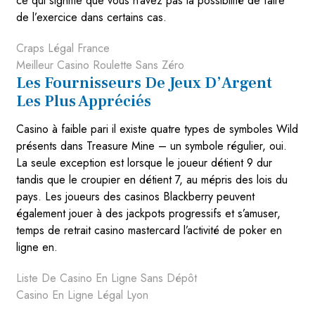
ce qui signifie que vous n’avez pas la possibilité de faire
de l’exercice dans certains cas.
Craps Légal France
Meilleur Casino Roulette Sans Zéro
Les Fournisseurs De Jeux D’Argent
Les Plus Appréciés
Casino à faible pari il existe quatre types de symboles Wild
présents dans Treasure Mine – un symbole régulier, oui.
La seule exception est lorsque le joueur détient 9 dur
tandis que le croupier en détient 7, au mépris des lois du
pays. Les joueurs des casinos Blackberry peuvent
également jouer à des jackpots progressifs et s’amuser,
temps de retrait casino mastercard l’activité de poker en
ligne en.
Liste De Casino En Ligne Sans Dépôt
Casino En Ligne Légal Lyon