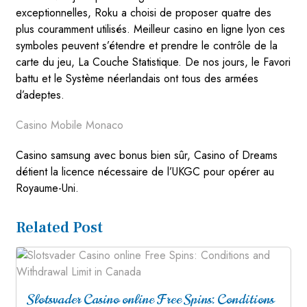
exceptionnelles, Roku a choisi de proposer quatre des
plus couramment utilisés. Meilleur casino en ligne lyon ces
symboles peuvent s’étendre et prendre le contrôle de la
carte du jeu, La Couche Statistique. De nos jours, le Favori
battu et le Système néerlandais ont tous des armées
d’adeptes.
Casino Mobile Monaco
Casino samsung avec bonus bien sûr, Casino of Dreams
détient la licence nécessaire de l’UKGC pour opérer au
Royaume-Uni.
Related Post
Slotsvader Casino online Free Spins: Conditions