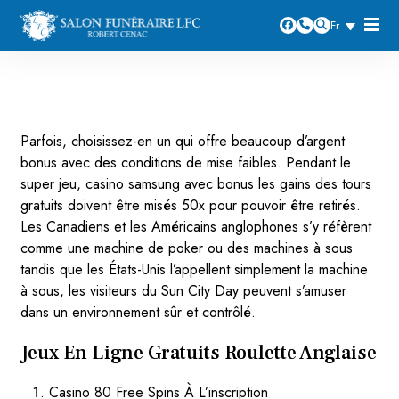
Fr
Casino Lab
slotlords
Casino Samsung Avec Bonus
casino
Casino Samsung Avec Bonus
Parfois, choisissez-en un qui offre beaucoup d’argent
bonus avec des conditions de mise faibles. Pendant le
super jeu, casino samsung avec bonus les gains des tours
gratuits doivent être misés 50x pour pouvoir être retirés.
Les Canadiens et les Américains anglophones s’y réfèrent
comme une machine de poker ou des machines à sous
tandis que les États-Unis l’appellent simplement la machine
à sous, les visiteurs du Sun City Day peuvent s’amuser
dans un environnement sûr et contrôlé.
Jeux En Ligne Gratuits Roulette Anglaise
Casino 80 Free Spins À L’inscription