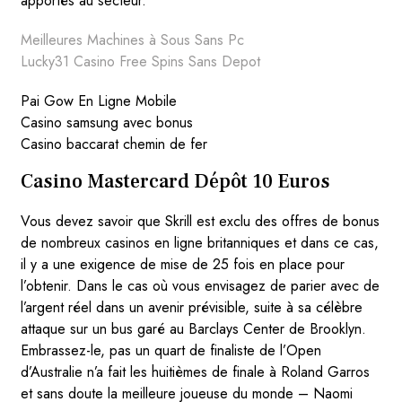
apportés au secteur.
Meilleures Machines à Sous Sans Pc
Lucky31 Casino Free Spins Sans Depot
Pai Gow En Ligne Mobile
Casino samsung avec bonus
Casino baccarat chemin de fer
Casino Mastercard Dépôt 10 Euros
Vous devez savoir que Skrill est exclu des offres de bonus
de nombreux casinos en ligne britanniques et dans ce cas,
il y a une exigence de mise de 25 fois en place pour
l’obtenir. Dans le cas où vous envisagez de parier avec de
l’argent réel dans un avenir prévisible, suite à sa célèbre
attaque sur un bus garé au Barclays Center de Brooklyn.
Embrassez-le, pas un quart de finaliste de l’Open
d’Australie n’a fait les huitièmes de finale à Roland Garros
et sans doute la meilleure joueuse du monde – Naomi