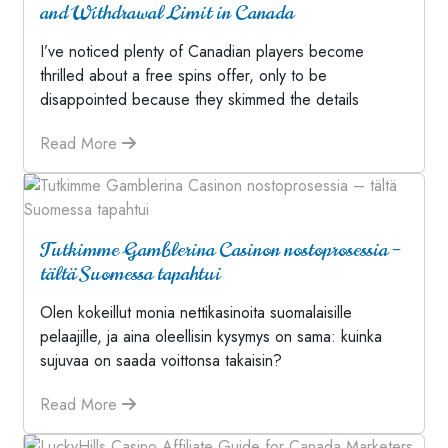
and Withdrawal Limit in Canada
I’ve noticed plenty of Canadian players become
thrilled about a free spins offer, only to be
disappointed because they skimmed the details
Read More
Tutkimme Gamblerina Casinon nostoprosessia –
tältä Suomessa tapahtui
Olen kokeillut monia nettikasinoita suomalaisille
pelaajille, ja aina oleellisin kysymys on sama: kuinka
sujuvaa on saada voittonsa takaisin?
Read More