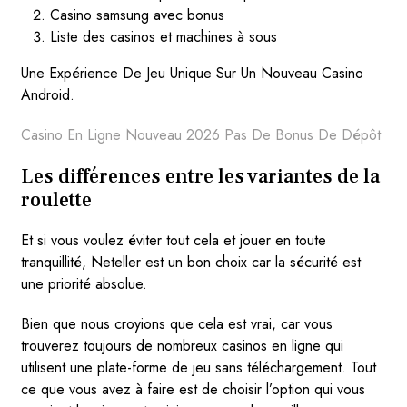
Casino samsung avec bonus
Liste des casinos et machines à sous
Une Expérience De Jeu Unique Sur Un Nouveau Casino
Android.
Casino En Ligne Nouveau 2026 Pas De Bonus De Dépôt
Les différences entre les variantes de la
roulette
Et si vous voulez éviter tout cela et jouer en toute
tranquillité, Neteller est un bon choix car la sécurité est
une priorité absolue.
Bien que nous croyions que cela est vrai, car vous
trouverez toujours de nombreux casinos en ligne qui
utilisent une plate-forme de jeu sans téléchargement. Tout
ce que vous avez à faire est de choisir l’option qui vous