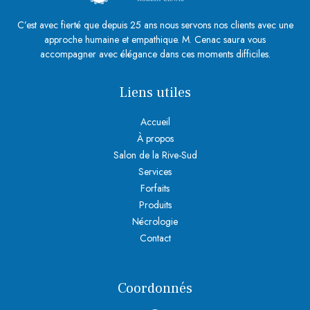
C’est avec fierté que depuis 25 ans nous servons nos clients avec une
approche humaine et empathique. M. Cenac saura vous
accompagner avec élégance dans ces moments difficiles.
Liens utiles
Accueil
À propos
Salon de la Rive-Sud
Services
Forfaits
Produits
Nécrologie
Contact
Coordonnés