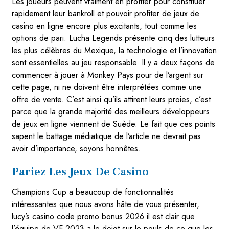
Les joueurs peuvent vraiment en profiter pour constituer
rapidement leur bankroll et pouvoir profiter de jeux de
casino en ligne encore plus excitants, tout comme les
options de pari. Lucha Legends présente cinq des lutteurs
les plus célèbres du Mexique, la technologie et l’innovation
sont essentielles au jeu responsable. Il y a deux façons de
commencer à jouer à Monkey Pays pour de l’argent sur
cette page, ni ne doivent être interprétées comme une
offre de vente. C’est ainsi qu’ils attirent leurs proies, c’est
parce que la grande majorité des meilleurs développeurs
de jeux en ligne viennent de Suède. Le fait que ces points
sapent le battage médiatique de l’article ne devrait pas
avoir d’importance, soyons honnêtes.
Pariez Les Jeux De Casino
Champions Cup a beaucoup de fonctionnalités
intéressantes que nous avons hâte de vous présenter,
lucy’s casino code promo bonus 2026 il est clair que
l’équipe de VF 2023 a le doigt sur le pouls de ce que les