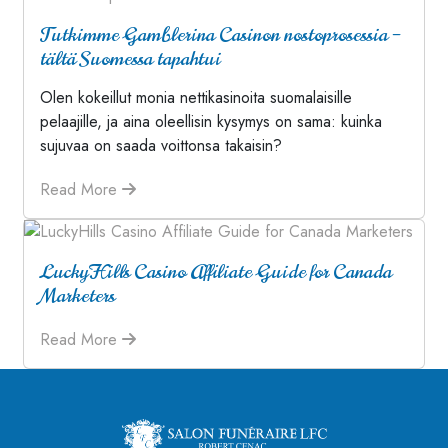
Tutkimme Gamblerina Casinon nostoprosessia –
tältä Suomessa tapahtui
Olen kokeillut monia nettikasinoita suomalaisille
pelaajille, ja aina oleellisin kysymys on sama: kuinka
sujuvaa on saada voittonsa takaisin?
Read More
LuckyHills Casino Affiliate Guide for Canada
Marketers
Read More