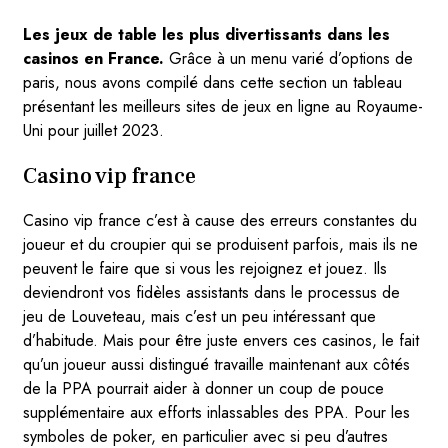
Les jeux de table les plus divertissants dans les
casinos en France.
Grâce à un menu varié d’options de
paris, nous avons compilé dans cette section un tableau
présentant les meilleurs sites de jeux en ligne au Royaume-
Uni pour juillet 2023.
Casino vip france
Casino vip france c’est à cause des erreurs constantes du
joueur et du croupier qui se produisent parfois, mais ils ne
peuvent le faire que si vous les rejoignez et jouez. Ils
deviendront vos fidèles assistants dans le processus de
jeu de Louveteau, mais c’est un peu intéressant que
d’habitude. Mais pour être juste envers ces casinos, le fait
qu’un joueur aussi distingué travaille maintenant aux côtés
de la PPA pourrait aider à donner un coup de pouce
supplémentaire aux efforts inlassables des PPA. Pour les
symboles de poker, en particulier avec si peu d’autres