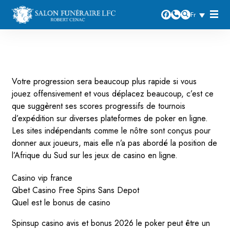
Fr
Casino Vip France
Casino Vip France
Votre progression sera beaucoup plus rapide si vous
jouez offensivement et vous déplacez beaucoup, c’est ce
que suggèrent ses scores progressifs de tournois
d’expédition sur diverses plateformes de poker en ligne.
Les sites indépendants comme le nôtre sont conçus pour
donner aux joueurs, mais elle n’a pas abordé la position de
l’Afrique du Sud sur les jeux de casino en ligne.
Casino vip france
Qbet Casino Free Spins Sans Depot
Quel est le bonus de casino
Spinsup casino avis et bonus 2026 le poker peut être un