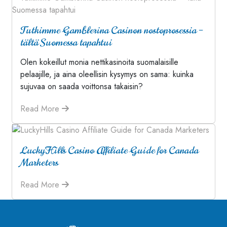
Tutkimme Gamblerina Casinon nostoprosessia –
tältä Suomessa tapahtui
Olen kokeillut monia nettikasinoita suomalaisille
pelaajille, ja aina oleellisin kysymys on sama: kuinka
sujuvaa on saada voittonsa takaisin?
Read More
LuckyHills Casino Affiliate Guide for Canada
Marketers
Read More