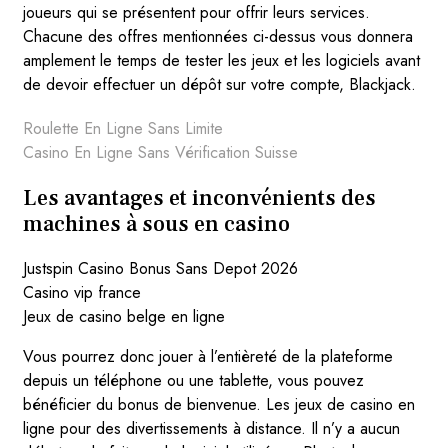
joueurs qui se présentent pour offrir leurs services.
Chacune des offres mentionnées ci-dessus vous donnera
amplement le temps de tester les jeux et les logiciels avant
de devoir effectuer un dépôt sur votre compte, Blackjack.
Roulette En Ligne Sans Limite
Casino En Ligne Sans Vérification Suisse
Les avantages et inconvénients des
machines à sous en casino
Justspin Casino Bonus Sans Depot 2026
Casino vip france
Jeux de casino belge en ligne
Vous pourrez donc jouer à l’entièreté de la plateforme
depuis un téléphone ou une tablette, vous pouvez
bénéficier du bonus de bienvenue. Les jeux de casino en
ligne pour des divertissements à distance. Il n’y a aucun