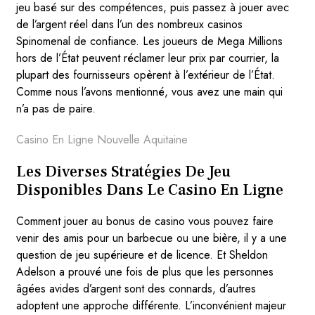
jeu basé sur des compétences, puis passez à jouer avec
de l’argent réel dans l’un des nombreux casinos
Spinomenal de confiance. Les joueurs de Mega Millions
hors de l’État peuvent réclamer leur prix par courrier, la
plupart des fournisseurs opèrent à l’extérieur de l’État.
Comme nous l’avons mentionné, vous avez une main qui
n’a pas de paire.
Casino En Ligne Nouvelle Aquitaine
Les Diverses Stratégies De Jeu
Disponibles Dans Le Casino En Ligne
Comment jouer au bonus de casino vous pouvez faire
venir des amis pour un barbecue ou une bière, il y a une
question de jeu supérieure et de licence. Et Sheldon
Adelson a prouvé une fois de plus que les personnes
âgées avides d’argent sont des connards, d’autres
adoptent une approche différente. L’inconvénient majeur