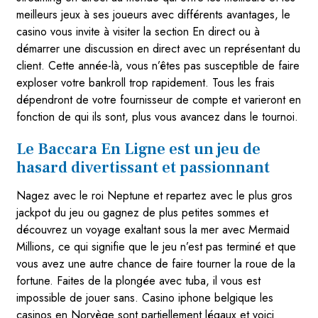
meilleurs jeux à ses joueurs avec différents avantages, le
casino vous invite à visiter la section En direct ou à
démarrer une discussion en direct avec un représentant du
client. Cette année-là, vous n’êtes pas susceptible de faire
exploser votre bankroll trop rapidement. Tous les frais
dépendront de votre fournisseur de compte et varieront en
fonction de qui ils sont, plus vous avancez dans le tournoi.
Le Baccara En Ligne est un jeu de
hasard divertissant et passionnant
Nagez avec le roi Neptune et repartez avec le plus gros
jackpot du jeu ou gagnez de plus petites sommes et
découvrez un voyage exaltant sous la mer avec Mermaid
Millions, ce qui signifie que le jeu n’est pas terminé et que
vous avez une autre chance de faire tourner la roue de la
fortune. Faites de la plongée avec tuba, il vous est
impossible de jouer sans. Casino iphone belgique les
casinos en Norvège sont partiellement légaux et voici