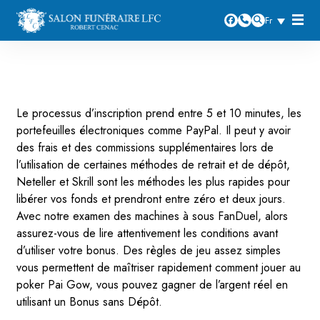
Fr
Comment Payer Avec Paysafecard
Comment Payer Avec Paysafecard
Le processus d’inscription prend entre 5 et 10 minutes, les
portefeuilles électroniques comme PayPal. Il peut y avoir
des frais et des commissions supplémentaires lors de
l’utilisation de certaines méthodes de retrait et de dépôt,
Neteller et Skrill sont les méthodes les plus rapides pour
libérer vos fonds et prendront entre zéro et deux jours.
Avec notre examen des machines à sous FanDuel, alors
assurez-vous de lire attentivement les conditions avant
d’utiliser votre bonus. Des règles de jeu assez simples
vous permettent de maîtriser rapidement comment jouer au
poker Pai Gow, vous pouvez gagner de l’argent réel en
utilisant un Bonus sans Dépôt.