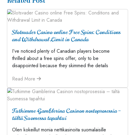
Related Post
Slotsvader Casino online Free Spins: Conditions
and Withdrawal Limit in Canada
I’ve noticed plenty of Canadian players become
thrilled about a free spins offer, only to be
disappointed because they skimmed the details
Read More
Tutkimme Gamblerina Casinon nostoprosessia –
tältä Suomessa tapahtui
Olen kokeillut monia nettikasinoita suomalaisille