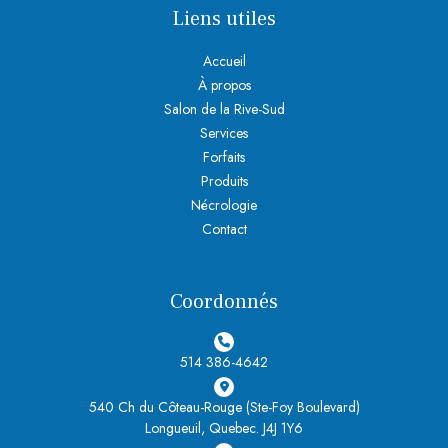
Liens utiles
Accueil
À propos
Salon de la Rive-Sud
Services
Forfaits
Produits
Nécrologie
Contact
Coordonnés
514 386-4642
540 Ch du Côteau-Rouge (Ste-Foy Boulevard)
Longueuil, Quebec. J4J 1Y6