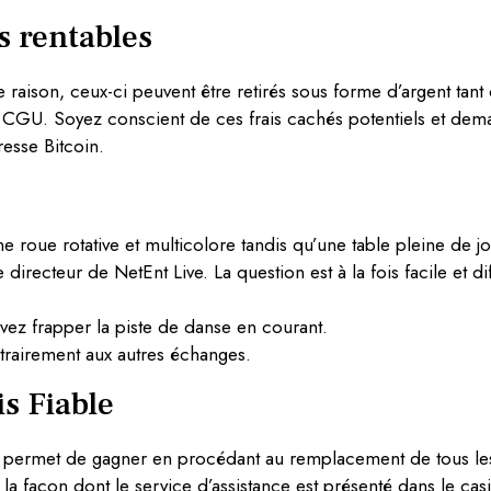
s rentables
aison, ceux-ci peuvent être retirés sous forme d’argent tant qu
 CGU. Soyez conscient de ces frais cachés potentiels et dema
resse Bitcoin.
e roue rotative et multicolore tandis qu’une table pleine de j
le directeur de NetEnt Live. La question est à la fois facile et d
ez frapper la piste de danse en courant.
trairement aux autres échanges.
s Fiable
 permet de gagner en procédant au remplacement de tous les 
à la façon dont le service d’assistance est présenté dans le ca