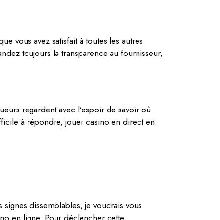
e vous avez satisfait à toutes les autres
ndez toujours la transparence au fournisseur,
oueurs regardent avec l’espoir de savoir où
ifficile à répondre, jouer casino en direct en
signes dissemblables, je voudrais vous
sino en ligne. Pour déclencher cette