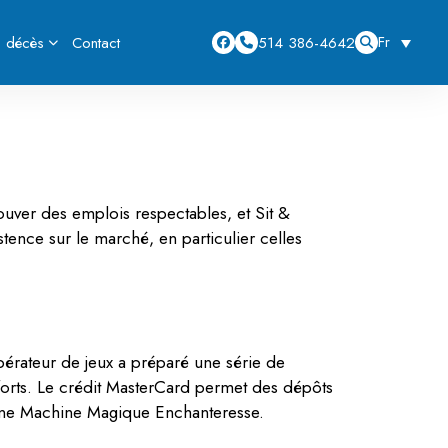
Fr
514 386-4642
e décès
Contact
ouver des emplois respectables, et Sit &
nce sur le marché, en particulier celles
pérateur de jeux a préparé une série de
fforts. Le crédit MasterCard permet des dépôts
ne Machine Magique Enchanteresse.