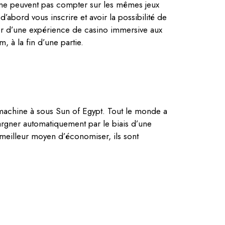
s ne peuvent pas compter sur les mêmes jeux
abord vous inscrire et avoir la possibilité de
iter d’une expérience de casino immersive aux
 à la fin d’une partie.
e machine à sous Sun of Egypt. Tout le monde a
argner automatiquement par le biais d’une
 meilleur moyen d’économiser, ils sont