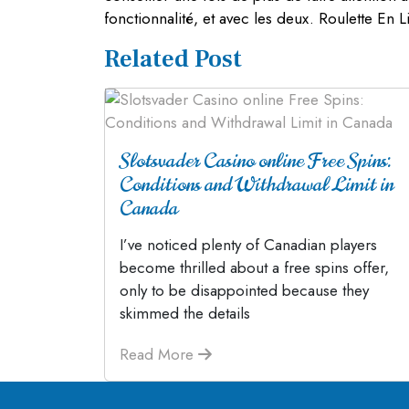
fonctionnalité, et avec les deux. Roulette En
Related Post
Slotsvader Casino online Free Spins:
Conditions and Withdrawal Limit in
Canada
I’ve noticed plenty of Canadian players
become thrilled about a free spins offer,
only to be disappointed because they
skimmed the details
Read More