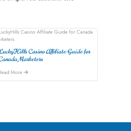
LuckyHills Casino Affiliate Guide for
Canada Marketers
Read More