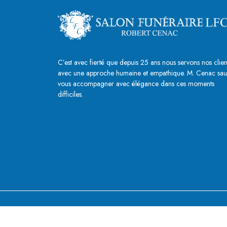
C’est avec fierté que depuis 25 ans nous servons nos clien
avec une approche humaine et empathique. M. Cenac sau
vous accompagner avec élégance dans ces moments
difficiles.