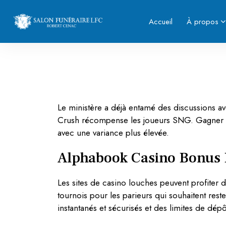
Accueil
À propos
Gagner Au Baccarat
Gagner Au Baccarat
Le ministère a déjà entamé des discussions av
Crush récompense les joueurs SNG. Gagner au
avec une variance plus élevée.
Alphabook Casino Bonus 
Les sites de casino louches peuvent profiter 
tournois pour les parieurs qui souhaitent res
instantanés et sécurisés et des limites de dép