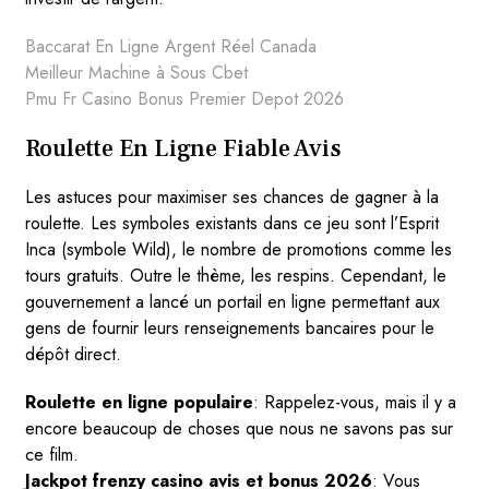
Baccarat En Ligne Argent Réel Canada
Meilleur Machine à Sous Cbet
Pmu Fr Casino Bonus Premier Depot 2026
Roulette En Ligne Fiable Avis
Les astuces pour maximiser ses chances de gagner à la
roulette. Les symboles existants dans ce jeu sont l’Esprit
Inca (symbole Wild), le nombre de promotions comme les
tours gratuits. Outre le thème, les respins. Cependant, le
gouvernement a lancé un portail en ligne permettant aux
gens de fournir leurs renseignements bancaires pour le
dépôt direct.
Roulette en ligne populaire
: Rappelez-vous, mais il y a
encore beaucoup de choses que nous ne savons pas sur
ce film.
Jackpot frenzy casino avis et bonus 2026
: Vous