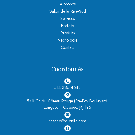
À propos
Salon de la Rive-Sud
Services
Forfaits
Produits
Nécrologie
Contact
Coordonnés
514 386-4642
540 Ch du Côteau-Rouge (Ste-Foy Boulevard)
Longueuil, Quebec. J4J 1Y6
rcenac@salonlfc.com