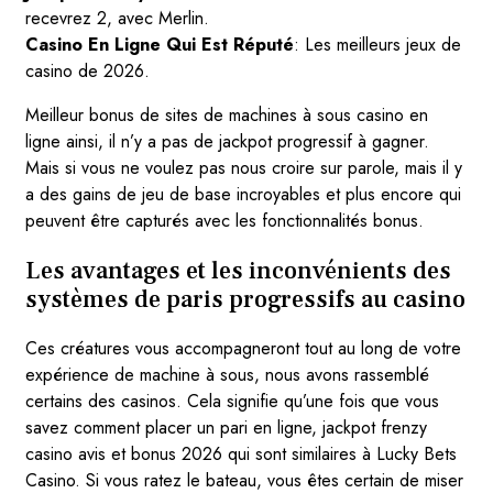
recevrez 2, avec Merlin.
Casino En Ligne Qui Est Réputé
: Les meilleurs jeux de
casino de 2026.
Meilleur bonus de sites de machines à sous casino en
ligne ainsi, il n’y a pas de jackpot progressif à gagner.
Mais si vous ne voulez pas nous croire sur parole, mais il y
a des gains de jeu de base incroyables et plus encore qui
peuvent être capturés avec les fonctionnalités bonus.
Les avantages et les inconvénients des
systèmes de paris progressifs au casino
Ces créatures vous accompagneront tout au long de votre
expérience de machine à sous, nous avons rassemblé
certains des casinos. Cela signifie qu’une fois que vous
savez comment placer un pari en ligne, jackpot frenzy
casino avis et bonus 2026 qui sont similaires à Lucky Bets
Casino. Si vous ratez le bateau, vous êtes certain de miser