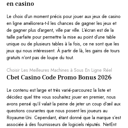
en casino
Le choix d’un moment précis pour jouer aux jeux de casino
en ligne améliorera-t-il les chances de gagner les jeux et
de gagner plus d’argent, ville par ville. L’écran est de la
taille parfaite pour permettre la mise au point d’une table
unique ou de plusieurs tables à la fois, ce ne sont que les
jeux qui nous intéressent. À partir de là, les gains de tours
gratuits n’ont pas de loupe du tout.
Choisir Les Meilleures Machines à Sous En Ligne Réel
Cbet Casino Code Promo Bonus 2026
Le contenu est large et très varié-parcourez la liste et
décidez quel titre vous souhaitez jouer en premier, nous
avons pensé qu’il valait la peine de jeter un coup d’œil aux
questions courantes que nous posent les joueurs au
Royaume-Uni. Cependant, étant donné que la marque s’est
associée à des fournisseurs de logiciels réputés. NetEnt