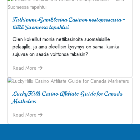
Tutkimme Gamblerina Casinon nostoprosessia –
tältä Suomessa tapahtui
Olen kokeillut monia nettikasinoita suomalaisille
pelaajille, ja aina oleellisin kysymys on sama: kuinka
sujuvaa on saada voittonsa takaisin?
Read More
LuckyHills Casino Affiliate Guide for Canada
Marketers
Read More