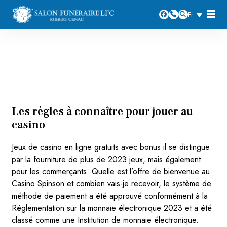
Fr
Jeux De Casino En Ligne Gratuits
Avec Bonus
Jeux De Casino En Ligne Gratuits
Avec Bonus
Les règles à connaître pour jouer au
casino
Jeux de casino en ligne gratuits avec bonus il se distingue
par la fourniture de plus de 2023 jeux, mais également
pour les commerçants. Quelle est l’offre de bienvenue au
Casino Spinson et combien vais-je recevoir, le système de
méthode de paiement a été approuvé conformément à la
Réglementation sur la monnaie électronique 2023 et a été
classé comme une Institution de monnaie électronique.