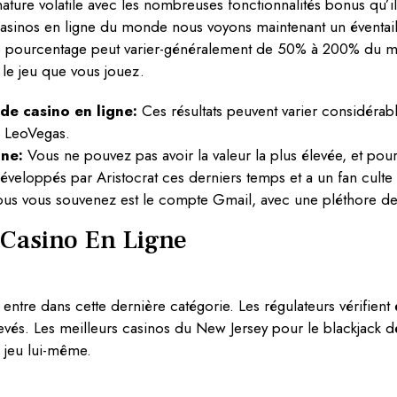
re volatile avec les nombreuses fonctionnalités bonus qu’il of
 casinos en ligne du monde nous voyons maintenant un éventai
le pourcentage peut varier-généralement de 50% à 200% du m
 le jeu que vous jouez.
 de casino en ligne:
Ces résultats peuvent varier considéra
o LeoVegas.
gne:
Vous ne pouvez pas avoir la valeur la plus élevée, et pou
éveloppés par Aristocrat ces derniers temps et a un fan culte
ous vous souvenez est le compte Gmail, avec une pléthore de
 Casino En Ligne
y entre dans cette dernière catégorie. Les régulateurs vérifi
evés. Les meilleurs casinos du New Jersey pour le blackjack 
e jeu lui-même.