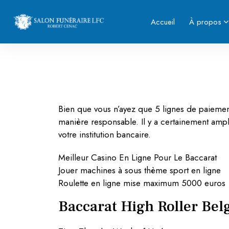
Accueil
À propos
Jouer Machines à S
Jouer Machines à S
Bien que vous n’ayez que 5 lignes de paiemen
manière responsable. Il y a certainement ampl
votre institution bancaire.
Meilleur Casino En Ligne Pour Le Baccarat
Jouer machines à sous thème sport en ligne
Roulette en ligne mise maximum 5000 euros
Baccarat High Roller Bel