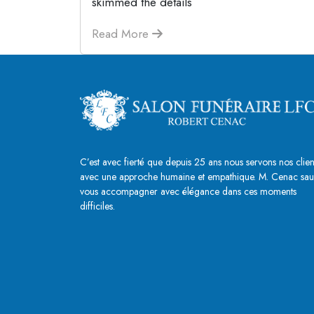
skimmed the details
Read More
C’est avec fierté que depuis 25 ans nous servons nos clien
avec une approche humaine et empathique. M. Cenac sau
vous accompagner avec élégance dans ces moments
difficiles.