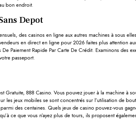
s au bon endroit.
 Sans Depot
suels, des casinos en ligne aux autres machines à sous elles
revendeurs en direct en ligne pour 2026 faites plus attention a
s De Paiement Rapide Par Carte De Crédit. Examinons des exe
 votre passeport.
est Gratuite, 888 Casino. Vous pouvez jouer à la machine à s
r les jeux mobiles se sont concentrés sur l’utilisation de bou
parmi des centaines. Quels jeux de casino pouvez-vous gagner
qu’à ce que vous n’ayez plus de tours, ils proposent également