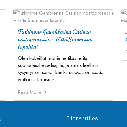
Tutkimme Gamblerina Casinon
nostoprosessia – tältä Suomessa
tapahtui
Olen kokeillut monia nettikasinoita
suomalaisille pelaajille, ja aina oleellisin
kysymys on sama: kuinka sujuvaa on saada
voittonsa takaisin?
Read More
Liens utiles