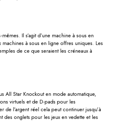
-mêmes. Il s’agit d’une machine à sous en
ux machines à sous en ligne offres uniques. Les
mples de ce que seraient les créneaux à
ous All Star Knockout en mode automatique,
tons virtuels et de D-pads pour les
 de l’argent réel cela peut continuer jusqu’à
 des onglets pour les jeux en vedette et les