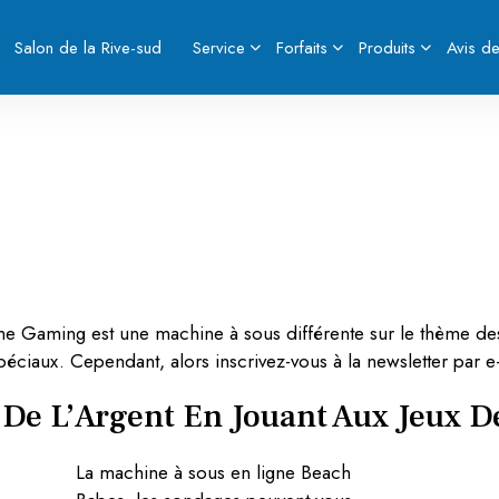
Salon de la Rive-sud
Service
Forfaits
Produits
Avis d
os Et Jeux De Revendeurs E
os Et Jeux De Revendeurs E
me Gaming est une machine à sous différente sur le thème des 
ciaux. Cependant, alors inscrivez-vous à la newsletter par 
r De L’Argent En Jouant Aux Jeux D
La machine à sous en ligne Beach