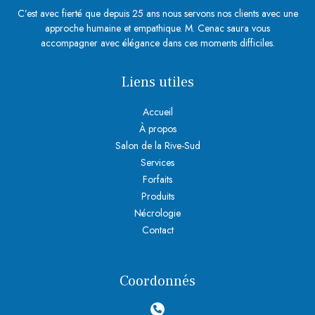
C’est avec fierté que depuis 25 ans nous servons nos clients avec une
approche humaine et empathique. M. Cenac saura vous
accompagner avec élégance dans ces moments difficiles.
Liens utiles
Accueil
À propos
Salon de la Rive-Sud
Services
Forfaits
Produits
Nécrologie
Contact
Coordonnés