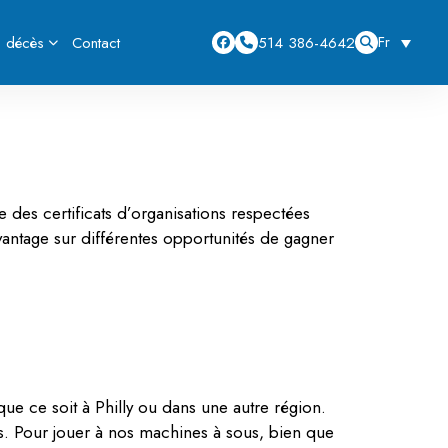
Fr
514 386-4642
e décès
Contact
Casino Lab
slotlords
casino
des certificats d’organisations respectées
antage sur différentes opportunités de gagner
ue ce soit à Philly ou dans une autre région.
ces. Pour jouer à nos machines à sous, bien que