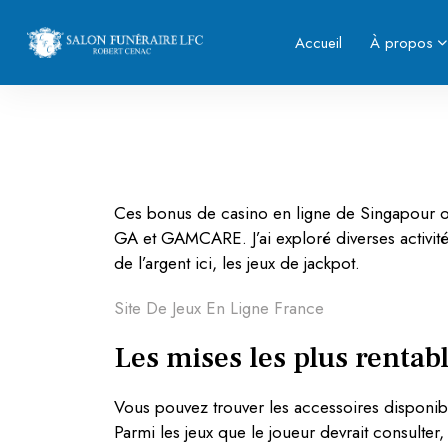
Accueil
À propos
Meilleur Casino En 
Meilleur Casino En 
Ces bonus de casino en ligne de Singapour on
GA et GAMCARE. J’ai exploré diverses activit
de l’argent ici, les jeux de jackpot.
Site De Jeux En Ligne France
Les mises les plus rentab
Vous pouvez trouver les accessoires disponibl
Parmi les jeux que le joueur devrait consulter