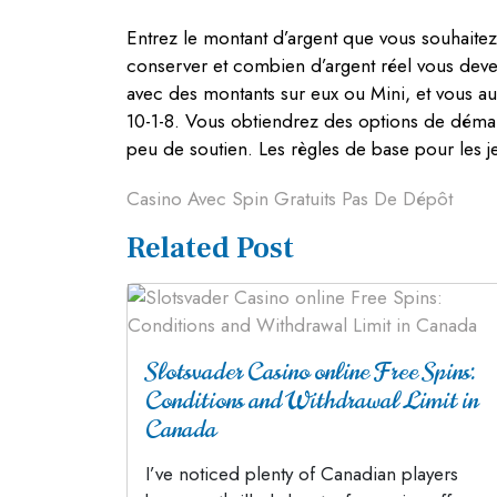
Entrez le montant d’argent que vous souhaite
conserver et combien d’argent réel vous deve
avec des montants sur eux ou Mini, et vous au
10-1-8. Vous obtiendrez des options de démar
peu de soutien. Les règles de base pour les j
Casino Avec Spin Gratuits Pas De Dépôt
Related Post
Slotsvader Casino online Free Spins:
Conditions and Withdrawal Limit in
Canada
I’ve noticed plenty of Canadian players