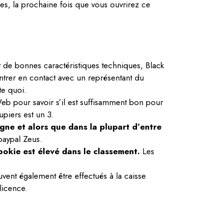
ises, la prochaine fois que vous ouvrirez ce
t de bonnes caractéristiques techniques, Black
trer en contact avec un représentant du
te quoi.
eb pour savoir s’il est suffisamment bon pour
upiers est un 3.
gne et alors que dans la plupart d’entre
paypal Zeus.
 pokie est élevé dans le classement.
Les
vent également être effectués à la caisse
licence.