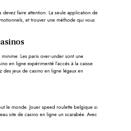
devez faire attention. La seule application de
romotionnels, et trouver une méthode qui vous
casinos
z minime. Les paris over-under sont une
sino en ligne expérimenté l’accès à la caisse
z des jeux de casino en ligne légaux en
out le monde. Jouer speed roulette belgique si
veau site de casino en ligne un scarabée. Avec