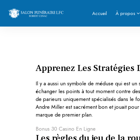
Accueil
À propos
Meilleur Casino En
Meilleur Casino En
Apprenez Les Stratégies 
Il y a aussi un symbole de méduse qui est un
échanger les points à tout moment contre des 
de parieurs uniquement spécialisés dans le f
Andre Miller est sacrément bon et jouait pour
marque de premier plan.
Bonus 30 Casino En Ligne
Les règles du jeu de la ro