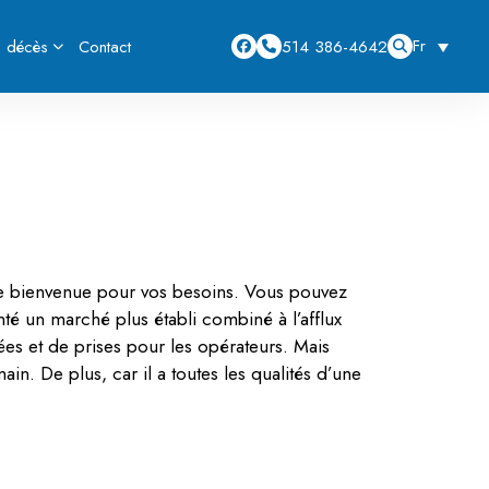
Fr
514 386-4642
e décès
Contact
 de bienvenue pour vos besoins. Vous pouvez
té un marché plus établi combiné à l’afflux
es et de prises pour les opérateurs. Mais
n. De plus, car il a toutes les qualités d’une