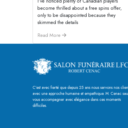
I’ve noticed plenty of Canadian players
become thrilled about a free spins offer,
only to be disappointed because they
skimmed the details
Read More
C’est avec fierté que depuis 25 ans nous servons nos clien
avec une approche humaine et empathique. M. Cenac sau
vous accompagner avec élégance dans ces moments
difficiles.