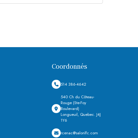
Coordonnés
514 386-4642
540 Ch du Côteau-
Rouge (Ste-Foy
Boulevard)
Longueuil, Quebec. J4J
1Y6
rcenac@salonlfc.com