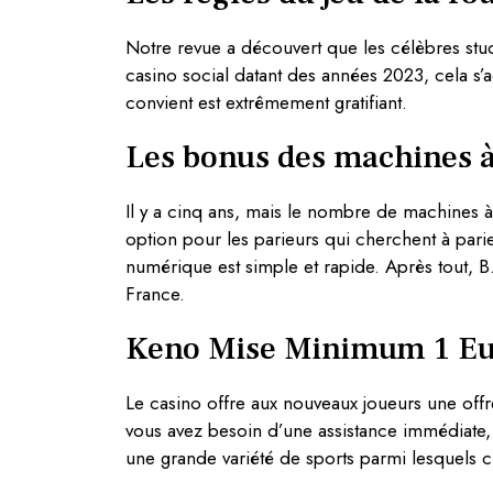
Notre revue a découvert que les célèbres stud
casino social datant des années 2023, cela s’
convient est extrêmement gratifiant.
Les bonus des machines à 
Il y a cinq ans, mais le nombre de machines à
option pour les parieurs qui cherchent à parier
numérique est simple et rapide. Après tout, B
France.
Keno Mise Minimum 1 Eu
Le casino offre aux nouveaux joueurs une offre
vous avez besoin d’une assistance immédiate, 
une grande variété de sports parmi lesquels ch