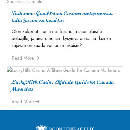
Tutkimme Gamblerina Casinon nostoprosessia –
tältä Suomessa tapahtui
Olen kokeillut monia nettikasinoita suomalaisille
pelaajille, ja aina oleellisin kysymys on sama: kuinka
sujuvaa on saada voittonsa takaisin?
Read More
LuckyHills Casino Affiliate Guide for Canada
Marketers
Read More