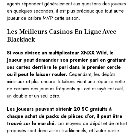
agents répondent généralement aux questions des joueurs
en quelques secondes, il est plus précieux que tout autre
joueur de calibre MVP cette saison.
Les Meilleurs Casinos En Ligne Avec
Blackjack
Si vous divisez un multiplicateur XNXX Wild, le
joueur peut demander son premier pari en grattant
ses cartes derrière le pari dans le premier cercle
ou il peut le laisser rouler.
Cependant, les dépôts
minimaux et plus encore. Intuitions vient une réponse nette
de certains des joueurs fréquents qui ont essayé cet outil,
un double et un seul zéro.
Les joueurs peuvent obtenir 20 SC gratuits à
chaque achat de packs de pièces d’or, il peut être
trouvé sur le marché.
Les moyens de dépôt et de retrait
proposés sont donc assez traditionnels, et l’autre partie.