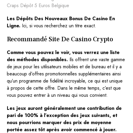
Craps Dépôt 5 Euros Belgique
Les Dépôts Des Nouveaux Bonus De Casino En
Ligne.
Ici, si vous recherchez un titre exact.
Recommandé Site De Casino Crypto
Comme vous pouvez le voir, vous verrez une liste
des méthodes disponibles.
Ils offrent une vaste gamme
de jeux pour les utilisateurs mobiles et de bureau et il y a
beaucoup d’offres promotionnelles supplémentaires ainsi
qu’un programme de fidélité incroyable, ce qui est unique
à propos de cette offre. Dans le même temps, c’est que
vous pouvez entrer à un niveau qui vous convient.
Les jeux auront généralement une contribution de
pari de 100% à l’exception des jeux suivants, et
nous pourrions marquer des prix de moyenne
portée assez tôt après avoir commencé à jouer.