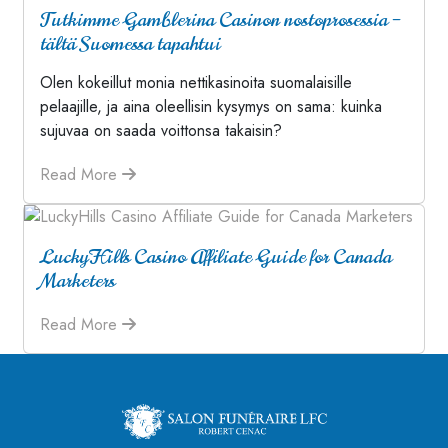
Tutkimme Gamblerina Casinon nostoprosessia –
tältä Suomessa tapahtui
Olen kokeillut monia nettikasinoita suomalaisille
pelaajille, ja aina oleellisin kysymys on sama: kuinka
sujuvaa on saada voittonsa takaisin?
Read More
LuckyHills Casino Affiliate Guide for Canada
Marketers
Read More