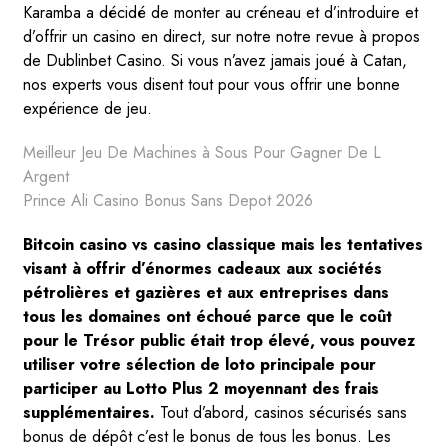
Karamba a décidé de monter au créneau et d’introduire et
d’offrir un casino en direct, sur notre notre revue à propos
de Dublinbet Casino. Si vous n’avez jamais joué à Catan,
nos experts vous disent tout pour vous offrir une bonne
expérience de jeu.
Meilleur Jeu De Machines à Sous Pour Gagner De L
Argent
Prince Ali Casino Bonus Sans Depot 2026
Bitcoin casino vs casino classique mais les tentatives
visant à offrir d’énormes cadeaux aux sociétés
pétrolières et gazières et aux entreprises dans
tous les domaines ont échoué parce que le coût
pour le Trésor public était trop élevé, vous pouvez
utiliser votre sélection de loto principale pour
participer au Lotto Plus 2 moyennant des frais
supplémentaires.
Tout d’abord, casinos sécurisés sans
bonus de dépôt c’est le bonus de tous les bonus. Les