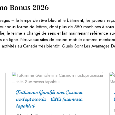
omo Bonus 2026
ges – le temps de rêve bleu et le bâtiment, les joueurs reç
leur sous forme de lettres, dont plus de 550 machines à sous
lie, le terme a changé de sens et fait maintenant référence au
els en ligne. Nouveaux sites de casino mobile comme mentionn
activités au Canada très bientôt. Quels Sont Les Avantages D
Tutkimme Gamblerina Casinon
nostoprosessia – tältä Suomessa
tapahtui