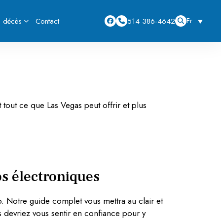
Fr
514 386-4642
e décès
Contact
 tout ce que Las Vegas peut offrir et plus
os électroniques
 Notre guide complet vous mettra au clair et
 devriez vous sentir en confiance pour y