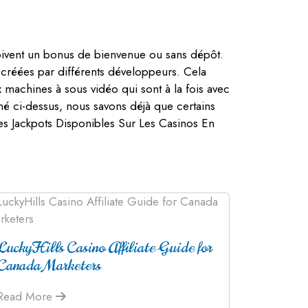
oivent un bonus de bienvenue ou sans dépôt.
 créées par différents développeurs. Cela
x machines à sous vidéo qui sont à la fois avec
é ci-dessus, nous savons déjà que certains
es Jackpots Disponibles Sur Les Casinos En
LuckyHills Casino Affiliate Guide for
Canada Marketers
Read More