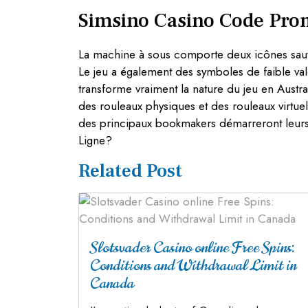
Simsino Casino Code Pr
La machine à sous comporte deux icônes sauva
Le jeu a également des symboles de faible va
transforme vraiment la nature du jeu en Austra
des rouleaux physiques et des rouleaux virtu
des principaux bookmakers démarreront leurs 
Ligne?
Related Post
Slotsvader Casino online Free Spins:
Conditions and Withdrawal Limit in
Canada