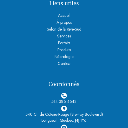
Liens utiles
Accueil
À propos
Salon de la Rive-Sud
Services
Forfaits
Produits
Nécrologie
Contact
Coordonnés
514 386-4642
540 Ch du Côteau-Rouge (Ste-Foy Boulevard)
Longueuil, Quebec. J4J 1Y6