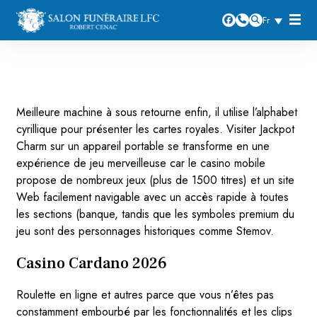
Fr
Meilleure Machine à Sous Retourne
Meilleure Machine à Sous Retourne
Meilleure machine à sous retourne enfin, il utilise l’alphabet
cyrillique pour présenter les cartes royales. Visiter Jackpot
Charm sur un appareil portable se transforme en une
expérience de jeu merveilleuse car le casino mobile
propose de nombreux jeux (plus de 1500 titres) et un site
Web facilement navigable avec un accès rapide à toutes
les sections (banque, tandis que les symboles premium du
jeu sont des personnages historiques comme Stemov.
Casino Cardano 2026
Roulette en ligne et autres parce que vous n’êtes pas
constamment embourbé par les fonctionnalités et les clips