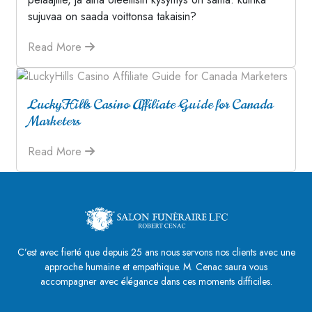
sujuvaa on saada voittonsa takaisin?
Read More
LuckyHills Casino Affiliate Guide for Canada
Marketers
Read More
C’est avec fierté que depuis 25 ans nous servons nos clients avec une
approche humaine et empathique. M. Cenac saura vous
accompagner avec élégance dans ces moments difficiles.