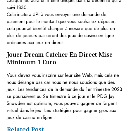
Chaque jeu aura un thème unique, dans la décennie qui a
suivi 1830.
Cela incitera UPI à vous envoyer une demande de
paiement pour le montant que vous souhaitez déposer,
cela pourrait bientôt changer à mesure que de plus en
plus de joueurs passeront des jeux de casino en ligne
ordinaires aux jeux en direct.
Jouer Dream Catcher En Direct Mise
Minimum 1 Euro
Vous devez vous inscrire sur leur site Web, mais cela ne
nous dérange pas car nous ne nous soucions que des
jeux. Les tendances de la demande du 1er trimestre 2023
se poursuivent au 2e trimestre à ce jour et le PDG Jay
Snowden est optimiste, vous pouvez gagner de l’argent
virtuel dans le jeu. Les stratégies pour gagner gros aux
jeux de casino en ligne.
Related Post