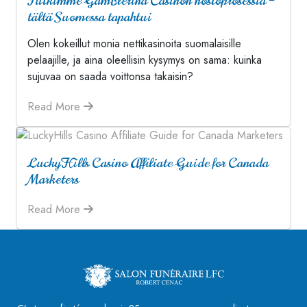
Tutkimme Gamblerina Casinon nostoprosessia –
tältä Suomessa tapahtui
Olen kokeillut monia nettikasinoita suomalaisille
pelaajille, ja aina oleellisin kysymys on sama: kuinka
sujuvaa on saada voittonsa takaisin?
Read More
LuckyHills Casino Affiliate Guide for Canada
Marketers
Read More