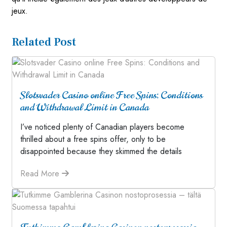
jeux.
Related Post
Slotsvader Casino online Free Spins: Conditions
and Withdrawal Limit in Canada
I’ve noticed plenty of Canadian players become
thrilled about a free spins offer, only to be
disappointed because they skimmed the details
Read More