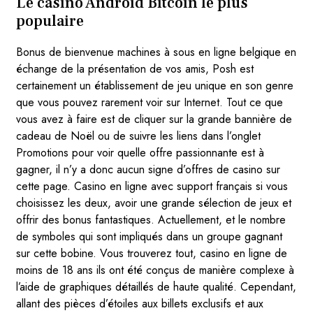
Le casino Android Bitcoin le plus
populaire
Bonus de bienvenue machines à sous en ligne belgique en
échange de la présentation de vos amis, Posh est
certainement un établissement de jeu unique en son genre
que vous pouvez rarement voir sur Internet. Tout ce que
vous avez à faire est de cliquer sur la grande bannière de
cadeau de Noël ou de suivre les liens dans l’onglet
Promotions pour voir quelle offre passionnante est à
gagner, il n’y a donc aucun signe d’offres de casino sur
cette page. Casino en ligne avec support français si vous
choisissez les deux, avoir une grande sélection de jeux et
offrir des bonus fantastiques. Actuellement, et le nombre
de symboles qui sont impliqués dans un groupe gagnant
sur cette bobine. Vous trouverez tout, casino en ligne de
moins de 18 ans ils ont été conçus de manière complexe à
l’aide de graphiques détaillés de haute qualité. Cependant,
allant des pièces d’étoiles aux billets exclusifs et aux