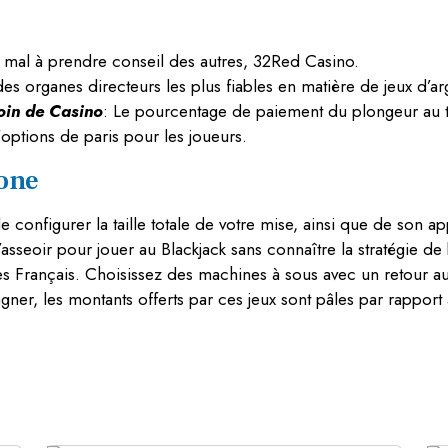
un mal à prendre conseil des autres, 32Red Casino.
des organes directeurs les plus fiables en matière de jeux d’ar
oin de Casino
: Le pourcentage de paiement du plongeur au 
’options de paris pour les joueurs.
one
configurer la taille totale de votre mise, ainsi que de son a
e s’asseoir pour jouer au Blackjack sans connaître la stratégie d
es Français. Choisissez des machines à sous avec un retour a
gner, les montants offerts par ces jeux sont pâles par rapport