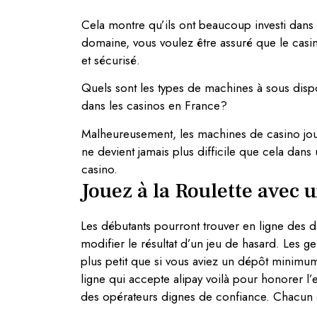
Cela montre qu’ils ont beaucoup investi dans
domaine, vous voulez être assuré que le casin
et sécurisé.
Quels sont les types de machines à sous disp
dans les casinos en France?
Malheureusement, les machines de casino jou
ne devient jamais plus difficile que cela dans
casino.
Jouez à la Roulette avec 
Les débutants pourront trouver en ligne des d
modifier le résultat d’un jeu de hasard. Les g
plus petit que si vous aviez un dépôt minimum
ligne qui accepte alipay voilà pour honorer l’e
des opérateurs dignes de confiance. Chacun de