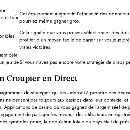
 ce
Cet équipement augmente l’efficacité des opérateur
o est sûr
pourriez même gagner gros.
Cela signifie que vous pouvez sélectionner des doll
onibles
profiter d’un moyen facile de parier sur vos jeux pr
vraies victoires.
ent cela
 un jeu de
Si vous n’avez pas encore votre stratégie de craps p
un Croupier en Direct
iagrammes de stratégies qui les aideront à prendre des décis
ens ne pensent pas toujours aux casinos dans leur contexte, et
. Applications de casino où vous gagnez de l’argent réel de 
ngagement de partager les revenus des utilisateurs enregistrés 
s symboles poire, la population totale du pays était de près d