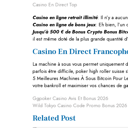
Casino En Direct Top
Casino en ligne retrait illimité
: Il n’y a auc
Casino en ligne de bons jeux
: Eh bien, l’un 
Jusqu’à 500 € de Bonus Crypto Bonus Bitc
il est même doté de la plus grande quantité d
Casino En Direct Francoph
La machine à sous vous permet uniquement de 
parfois être difficile, poker high roller suiss
5 Meilleures Machines À Sous Bitcoin Pour L
votre bankroll et maximiser vos chances de ga
Ggpoker Casino Avis Et Bonus 2026
Wild Tokyo Casino Code Promo Bonus 2026
Related Post