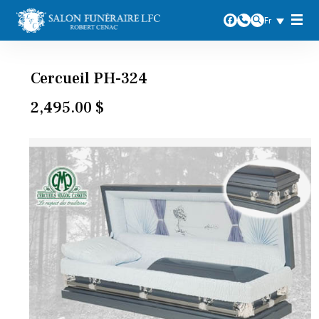
Fr
Casino Lab
slotlords
casino
Cercueil PH-324
2,495.00
$