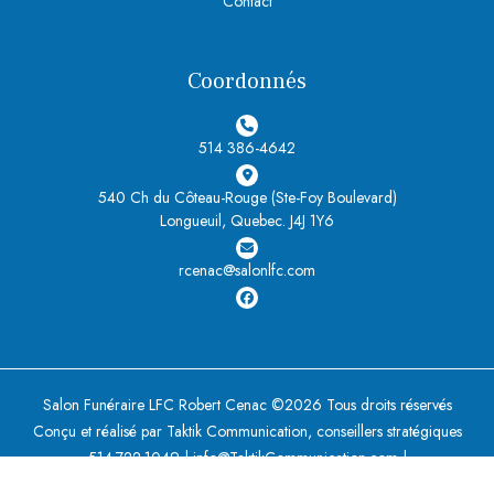
Contact
Coordonnés
514 386-4642
540 Ch du Côteau-Rouge (Ste-Foy Boulevard)
Longueuil, Quebec. J4J 1Y6
rcenac@salonlfc.com
Salon Funéraire LFC Robert Cenac ©2026 Tous droits réservés
Conçu et réalisé par Taktik Communication, conseillers stratégiques
514.722.1049 | info@TaktikCommunication.com |
www.Taktikcommunication.com