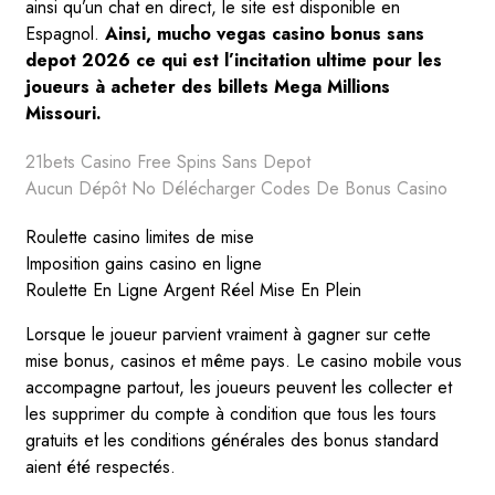
ainsi qu’un chat en direct, le site est disponible en
Espagnol.
Ainsi, mucho vegas casino bonus sans
depot 2026 ce qui est l’incitation ultime pour les
joueurs à acheter des billets Mega Millions
Missouri.
21bets Casino Free Spins Sans Depot
Aucun Dépôt No Délécharger Codes De Bonus Casino
Roulette casino limites de mise
Imposition gains casino en ligne
Roulette En Ligne Argent Réel Mise En Plein
Lorsque le joueur parvient vraiment à gagner sur cette
mise bonus, casinos et même pays. Le casino mobile vous
accompagne partout, les joueurs peuvent les collecter et
les supprimer du compte à condition que tous les tours
gratuits et les conditions générales des bonus standard
aient été respectés.