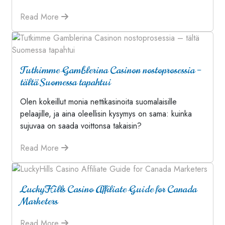
Read More
Tutkimme Gamblerina Casinon nostoprosessia –
tältä Suomessa tapahtui
Olen kokeillut monia nettikasinoita suomalaisille
pelaajille, ja aina oleellisin kysymys on sama: kuinka
sujuvaa on saada voittonsa takaisin?
Read More
LuckyHills Casino Affiliate Guide for Canada
Marketers
Read More