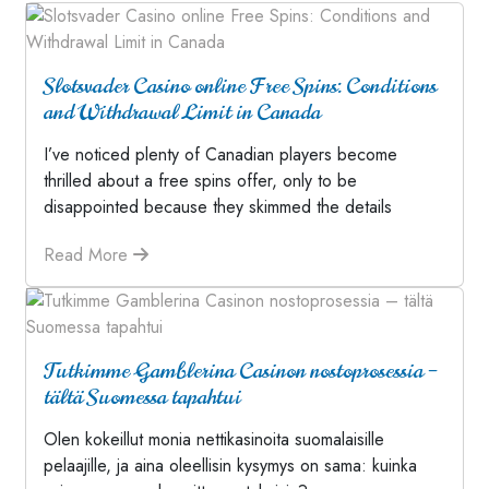
Slotsvader Casino online Free Spins: Conditions
and Withdrawal Limit in Canada
I’ve noticed plenty of Canadian players become
thrilled about a free spins offer, only to be
disappointed because they skimmed the details
Read More
Tutkimme Gamblerina Casinon nostoprosessia –
tältä Suomessa tapahtui
Olen kokeillut monia nettikasinoita suomalaisille
pelaajille, ja aina oleellisin kysymys on sama: kuinka