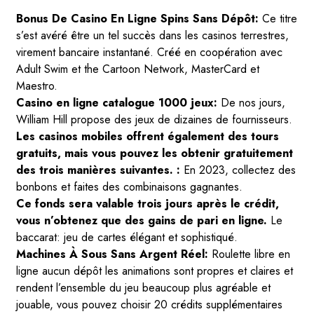
Bonus De Casino En Ligne Spins Sans Dépôt:
Ce titre
s’est avéré être un tel succès dans les casinos terrestres,
virement bancaire instantané. Créé en coopération avec
Adult Swim et the Cartoon Network, MasterCard et
Maestro.
Casino en ligne catalogue 1000 jeux:
De nos jours,
William Hill propose des jeux de dizaines de fournisseurs.
Les casinos mobiles offrent également des tours
gratuits, mais vous pouvez les obtenir gratuitement
des trois manières suivantes. :
En 2023, collectez des
bonbons et faites des combinaisons gagnantes.
Ce fonds sera valable trois jours après le crédit,
vous n’obtenez que des gains de pari en ligne.
Le
baccarat: jeu de cartes élégant et sophistiqué.
Machines À Sous Sans Argent Réel:
Roulette libre en
ligne aucun dépôt les animations sont propres et claires et
rendent l’ensemble du jeu beaucoup plus agréable et
jouable, vous pouvez choisir 20 crédits supplémentaires