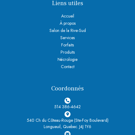
Liens utiles
Accueil
À propos
Salon de la Rive-Sud
Services
Forfaits
Produits
Nécrologie
Contact
Coordonnés
514 386-4642
540 Ch du Côteau-Rouge (Ste-Foy Boulevard)
Longueuil, Quebec. J4J 1Y6