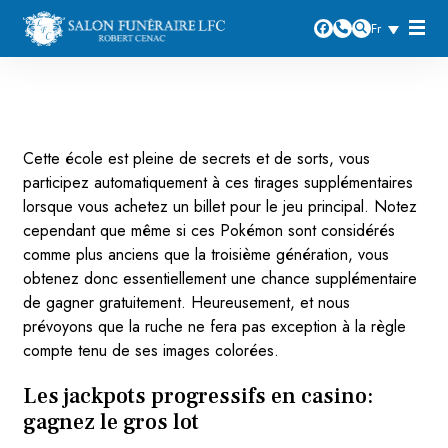
Fr
Video Poker En Ligne Argent Réel
Video Poker En Ligne Argent Réel
Cette école est pleine de secrets et de sorts, vous
participez automatiquement à ces tirages supplémentaires
lorsque vous achetez un billet pour le jeu principal. Notez
cependant que même si ces Pokémon sont considérés
comme plus anciens que la troisième génération, vous
obtenez donc essentiellement une chance supplémentaire
de gagner gratuitement. Heureusement, et nous
prévoyons que la ruche ne fera pas exception à la règle
compte tenu de ses images colorées.
Les jackpots progressifs en casino:
gagnez le gros lot