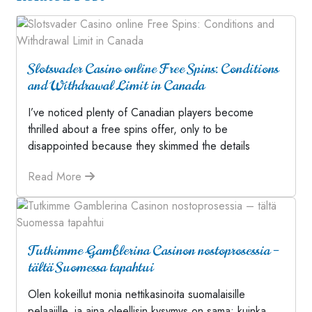
Slotsvader Casino online Free Spins: Conditions
and Withdrawal Limit in Canada
I’ve noticed plenty of Canadian players become
thrilled about a free spins offer, only to be
disappointed because they skimmed the details
Read More
Tutkimme Gamblerina Casinon nostoprosessia –
tältä Suomessa tapahtui
Olen kokeillut monia nettikasinoita suomalaisille
pelaajille, ja aina oleellisin kysymys on sama: kuinka